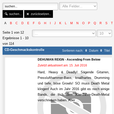
suchen...
zurücksetzen...
A
B
C
D
E
F
G
H
I
J
K
L
M
N
O
P
Q
R
S
T
Seite 1 von 12
Ergebnisse 1 - 10
von 114
CD-Geschmackskontrolle
Sortieren nach:
Datum
Titel
DEHUMAN REIGN - Ascending From Below
Zuletzt aktualisiert am: 15. Juli 2016
Hard, Heavy & Deadly! Sägende Gitarren,
Presslufthammer-Bass, knallhartes Drumming
und tiefe, böse Growls! SO muss Death Metal
klingen! Auch im Jahr 2016 gibt es noch einige
Bands, die sich dem 90er-Jahre-Death-Metal
verschrieben haben. Aber …