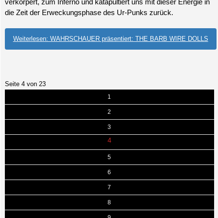
verkörpert, zum Inferno und katapultiert uns mit dieser Energie in
die Zeit der Erweckungsphase des Ur-Punks zurück.
Weiterlesen: WAHRSCHAUER präsentiert: THE BARB WIRE DOLLS
Seite 4 von 23
1
2
3
4
5
6
7
8
9