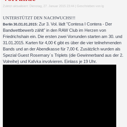
Zuletzt aktualisiert: Dienstag, 27. Januar 2015 23:44
|
Geschrieben von lg
UNTERSTÜTZT DEN NACHWUCHS!!!
Zur 3. Vol. lädt "Contesa I Contera - Der
Berlin 30./31.01.2015:
Bandwettbewerb zählt" in den RAW Club im Herzen von
Friedrichshain ein. Die ersten zwei Vorrunden starten am 30. und
31.01.2015. Karten für 4,00 € gibt es über die vier teilnehmenden
Bands und an der Abendkasse für 7,00 €. Zusätzlich wurden als
Spezial Guest Rosemary´s Triplets (die Gewinnerband aus der 2.
Volreihe) und Kafvka involvieren.
Einlass je 19 Uhr.