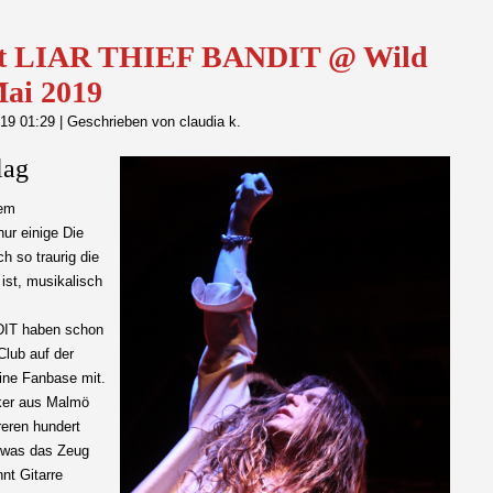
 LIAR THIEF BANDIT @ Wild
Mai 2019
019 01:29
|
Geschrieben von claudia k.
lag
tem
nur einige Die
h so traurig die
ist, musikalisch
DIT haben schon
Club auf der
ine Fanbase mit.
iker aus Malmö
reren hundert
, was das Zeug
nnt Gitarre