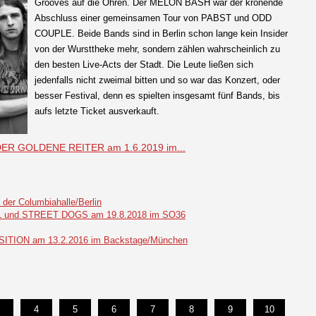
Grooves auf die Ohren. Der MELON BASH war der krönende
Abschluss einer gemeinsamen Tour von PABST und ODD
COUPLE. Beide Bands sind in Berlin schon lange kein Insider
von der Wursttheke mehr, sondern zählen wahrscheinlich zu
den besten Live-Acts der Stadt. Die Leute ließen sich
jedenfalls nicht zweimal bitten und so war das Konzert, oder
besser Festival, denn es spielten insgesamt fünf Bands, bis
aufs letzte Ticket ausverkauft.
DER GOLDENE REITER am 1.6.2019 im...
r Columbiahalle/Berlin
und STREET DOGS am 19.8.2018 im SO36
ION am 13.2.2016 im Backstage/München
4
5
6
7
8
9
10