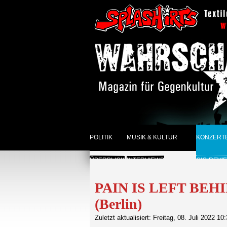
POLITIK
MUSIK & KULTUR
KONZERT
ÜBERBLICK
INTERVIEWS
GIG-REVI
REVIEWS DER WOCHE
ANKÜNDI
PAIN IS LEFT BEHIN
(Berlin)
SONSTIGES
ÜBERBLI
Zuletzt aktualisiert: Freitag, 08. Juli 2022 10
ÜBERBLICK