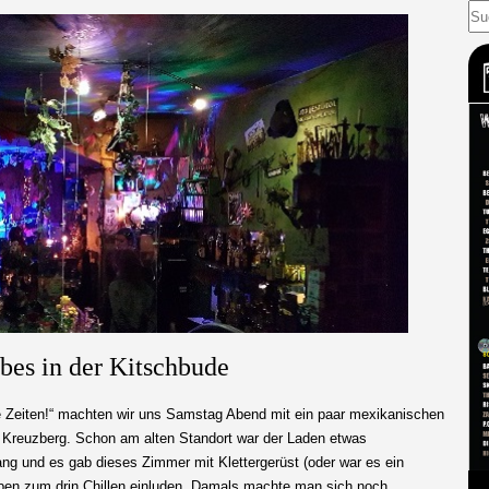
bes in der Kitschbude
e Zeiten!“ machten wir uns Samstag Abend mit ein paar mexikanischen
 Kreuzberg. Schon am alten Standort war der Laden etwas
ang und es gab dieses Zimmer mit Klettergerüst (oder war es ein
aben zum drin Chillen einluden. Damals machte man sich noch