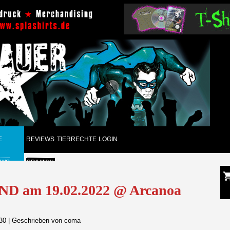
E
REVIEWS
TIERRECHTE
LOGIN
EWS
CD/VINYL
GUNGEN
DVD
D am 19.02.2022 @ Arcanoa
CK
PAPIER
:30
|
Geschrieben von coma
ARCHIV