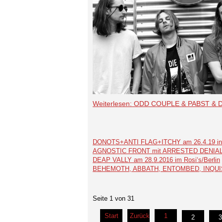
Weiterlesen: ODD COUPLE & PABST & 
DONOTS+ANTI FLAG+ITCHY am 26.4.19 in de
AGNOSTIC FRONT mit ARRESTED DENIAL 
DEAP VALLY am 28.9.2016 im Rosi‘s/Berlin
BEHEMOTH, ABBATH, ENTOMBED, INQUISIT
Seite 1 von 31
Start
Zurück
1
2
3