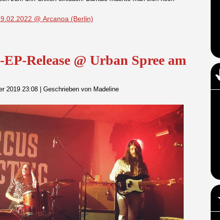
9.02.2022 @ Arcanoa (Berlin)
P-Release @ Urban Spree am
er 2019 23:08
|
Geschrieben von Madeline