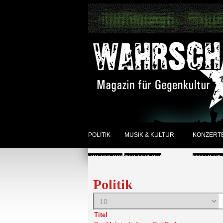
POLITIK
MUSIK & KULTUR
KONZERT
ÜBERBLICK
INTERVIEWS
GIG-REVI
REVIEWS DER WOCHE
ANKÜNDI
Politik
SONSTIGES
ÜBERBLI
Titel
ÜBERBLICK