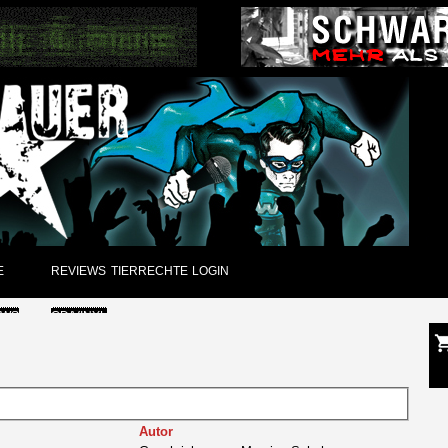
E
REVIEWS
TIERRECHTE
LOGIN
EWS
CD/VINYL
GUNGEN
DVD
CK
PAPIER
Autor
ARCHIV