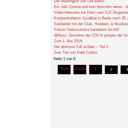
Der Mehringhof von Ost-Berlin:
Ein Jahr Corona und kein bisschen weise - d
Video-Interview mit Domi vom SJZ Drugstor
Kneipenkollektiv Syndikat in Berlin nach 35
Solidarität mit der Club-, Kneipen- & Musiks
Polizei-Todesschütze kandidiert für AfD
@Rezo: Zerstören der CDU & pimpen der Grü
Zum 1. Mai 2018:
Der abstruse Fall al-Bakr – Teil 2:
Zum Tod von Fidel Castro:
Seite 1 von 8
Start
Zurück
1
2
3