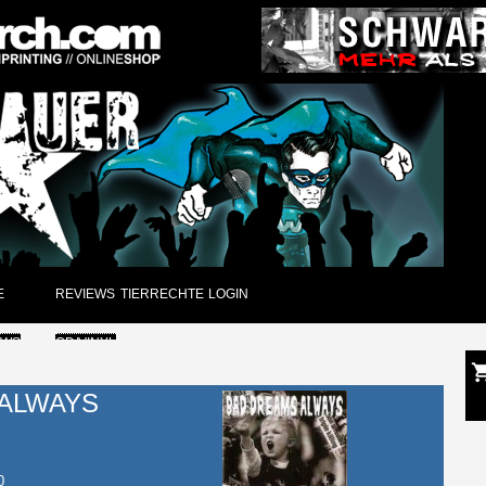
E
REVIEWS
TIERRECHTE
LOGIN
EWS
CD/VINYL
GUNGEN
DVD
 ALWAYS
CK
PAPIER
ARCHIV
0