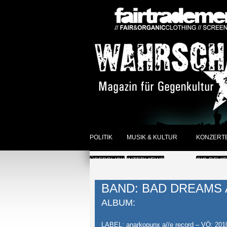
POLITIK
MUSIK & KULTUR
KONZERT
ÜBERBLICK
INTERVIEWS
GIG-REVI
REVIEWS DER WOCHE
ANKÜNDI
BAND: BAD DREAMS
SONSTIGES
ÜBERBLI
ALBUM:
ÜBERBLICK
LABEL: anarkopunx a//e record – VÖ: 201