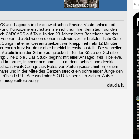
aus Fagersta in der schwedischen Provinz Västmanland seit
 und Punkszene erschüttern sie nicht nur ihre Kleinstadt, sondern
 CARCASS auf Tour. In den 23 Jahren ihres Bestehens hat das
 verloren, die Schweden stehen nach wie vor für brutalen Hate-Core.
t Songs mit einer Gesamtspielzeit von knapp mehr als 12 Minuten
 enorm kurz ist, dafür aber brachial intensiv ausfällt. Die schnellen
elodielinien der Gitarre aufgelockert. Bei der Kürze der Scheibe
rung: „The Bible“. Das Stück beginnt mit einer Ansage: ‚Yes, I believe,
and in torture, in anger and hate …‘, um dann schnell und dreckig
e schwarz/weiß-Collage aus Fotos von Zeitungsausschnitten, einem
Knarre und in der Mitte des Ganzen streckt ein schreiender Junge den
n frühen D.R.I., Accused oder S.O.D. lassen sich ziehen. Außer
d ausgereiftere Songs.
claudia k.