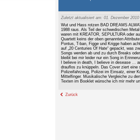
Zuletzt aktualisiert am: 01. Dezember 2010
Wut und Hass rotzen BAD DREAMS ALWAYS 
1988 raus. Als Teil der schwedischen Metal-
waren mit KREATOR, SEPULTURA oder auch
Quartett keins der oben genannten Attribute
Pontus, T-ban, Figge und Krigge haben ach
auf „20 Centuries Of Hate“ gepackt, was zwar
Songs werden ab und zu durch Breaks oder M
bleibt bei mir leider nur ein Song in Erinne
I believe in death, I believe in desease … 
drauflos zu knüppeln. Das Cover ziert ein
Polizeifahrzeug, Polizei im Einsatz, einer 
Mittelfinger. Musikalische Vergleiche zu de
Texten im Booklet wünsche ich mir mehr un
Zurück