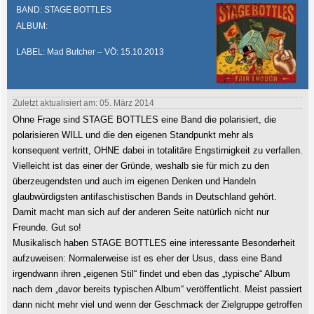
BAND: STAGE BOTTLES
ALBUM:
LABEL: Mad Butcher – VÖ: 15.10.2013
Zuletzt aktualisiert am: 05. März 2014
Ohne Frage sind STAGE BOTTLES eine Band die polarisiert, die
polarisieren WILL und die den eigenen Standpunkt mehr als
konsequent vertritt, OHNE dabei in totalitäre Engstirnigkeit zu verfallen.
Vielleicht ist das einer der Gründe, weshalb sie für mich zu den
überzeugendsten und auch im eigenen Denken und Handeln
glaubwürdigsten antifaschistischen Bands in Deutschland gehört.
Damit macht man sich auf der anderen Seite natürlich nicht nur
Freunde. Gut so!
Musikalisch haben STAGE BOTTLES eine interessante Besonderheit
aufzuweisen: Normalerweise ist es eher der Usus, dass eine Band
irgendwann ihren „eigenen Stil“ findet und eben das „typische“ Album
nach dem „davor bereits typischen Album“ veröffentlicht. Meist passiert
dann nicht mehr viel und wenn der Geschmack der Zielgruppe getroffen