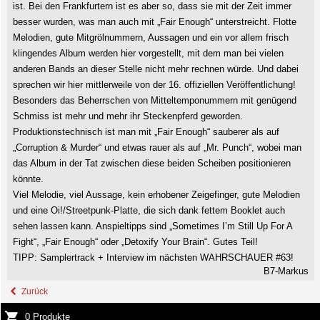
ist. Bei den Frankfurtern ist es aber so, dass sie mit der Zeit immer
besser wurden, was man auch mit „Fair Enough“ unterstreicht. Flotte
Melodien, gute Mitgrölnummern, Aussagen und ein vor allem frisch
klingendes Album werden hier vorgestellt, mit dem man bei vielen
anderen Bands an dieser Stelle nicht mehr rechnen würde. Und dabei
sprechen wir hier mittlerweile von der 16. offiziellen Veröffentlichung!
Besonders das Beherrschen von Mitteltemponummern mit genügend
Schmiss ist mehr und mehr ihr Steckenpferd geworden.
Produktionstechnisch ist man mit „Fair Enough“ sauberer als auf
„Corruption & Murder“ und etwas rauer als auf „Mr. Punch“, wobei man
das Album in der Tat zwischen diese beiden Scheiben positionieren
könnte.
Viel Melodie, viel Aussage, kein erhobener Zeigefinger, gute Melodien
und eine Oi!/Streetpunk-Platte, die sich dank fettem Booklet auch
sehen lassen kann.
Anspieltipps sind „Sometimes I’m Still Up For A
Fight“, „Fair Enough“ oder „Detoxify Your Brain“.
Gutes Teil!
TIPP: Samplertrack + Interview im nächsten WAHRSCHAUER #63!
B7-Markus
Zurück
0 Produkte