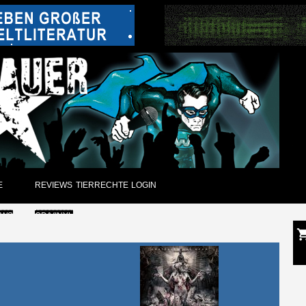
E
REVIEWS
TIERRECHTE
LOGIN
EWS
CD/VINYL
GUNGEN
DVD
CK
PAPIER
ARCHIV