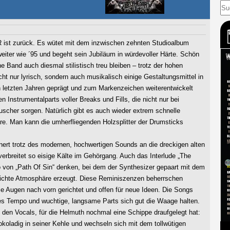
st zurück. Es wütet mit dem inzwischen zehnten Studioalbum
eiter wie ´95 und begeht sein Jubiläum in würdevoller Härte. Schön
 Band auch diesmal stilistisch treu bleiben – trotz der hohen
icht nur lyrisch, sondern auch musikalisch einige Gestaltungsmittel in
letzten Jahren geprägt und zum Markenzeichen weiterentwickelt
 Instrumentalparts voller Breaks und Fills, die nicht nur bei
uscher sorgen. Natürlich gibt es auch wieder extrem schnelle
are. Man kann die umherfliegenden Holzsplitter der Drumsticks
nnert trotz des modernen, hochwertigen Sounds an die dreckigen alten
rbreitet so eisige Kälte im Gehörgang. Auch das Interlude „The
 von „Path Of Sin“ denken, bei dem der Synthesizer gepaart mit dem
h dichte Atmosphäre erzeugt. Diese Reminiszenzen beherrschen
e Augen nach vorn gerichtet und offen für neue Ideen. Die Songs
es Tempo und wuchtige, langsame Parts sich gut die Waage halten.
den Vocals, für die Helmuth nochmal eine Schippe draufgelegt hat:
hokoladig in seiner Kehle und wechseln sich mit dem tollwütigen