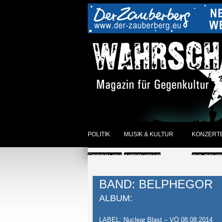
POLITIK
MUSIK & KULTUR
KONZERT
ÜBERBLICK
INTERVIEWS
GIG-REVI
REVIEWS DER WOCHE
ANKÜNDI
BAND: BELPHEGOR
SONSTIGES
ÜBERBLI
ALBUM:
ÜBERBLICK
LABEL: Nuclear Blast – VÖ 08.08.2014