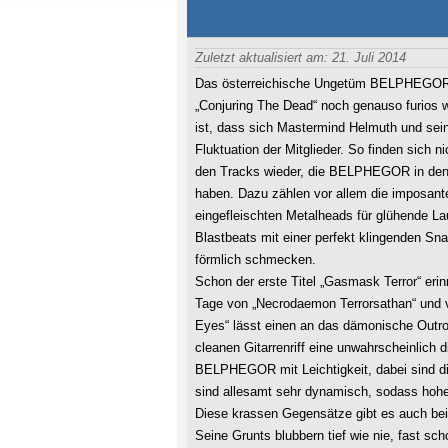
Zuletzt aktualisiert am: 21. Juli 2014
Das österreichische Ungetüm BELPHEGOR i
„Conjuring The Dead“ noch genauso furios w
ist, dass sich Mastermind Helmuth und seine
Fluktuation der Mitglieder. So finden sich n
den Tracks wieder, die BELPHEGOR in den 
haben. Dazu zählen vor allem die imposanten
eingefleischten Metalheads für glühende La
Blastbeats mit einer perfekt klingenden Sn
förmlich schmecken.
Schon der erste Titel „Gasmask Terror“ eri
Tage von „Necrodaemon Terrorsathan“ und ve
Eyes“ lässt einen an das dämonische Outro
cleanen Gitarrenriff eine unwahrscheinlic
BELPHEGOR mit Leichtigkeit, dabei sind di
sind allesamt sehr dynamisch, sodass hoh
Diese krassen Gegensätze gibt es auch bei 
Seine Grunts blubbern tief wie nie, fast sc