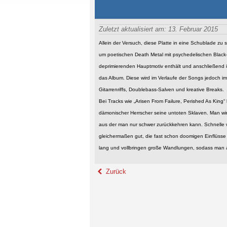
Zuletzt aktualisiert am: 13. Februar 2015
Allein der Versuch, diese Platte in eine Schublade zu
um poetischen Death Metal mit psychedelischen Black-
deprimierenden Hauptmotiv enthält und anschließend i
das Album. Diese wird im Verlaufe der Songs jedoch i
Gitarrenriffs, Doublebass-Salven und kreative Breaks.
Bei Tracks wie „Arisen From Failure, Perished As King“
dämonischer Herrscher seine untoten Sklaven. Man wir
aus der man nur schwer zurückkehren kann. Schnell
gleichermaßen gut, die fast schon doomigen Einflüsse (
lang und vollbringen große Wandlungen, sodass man 
Zurück