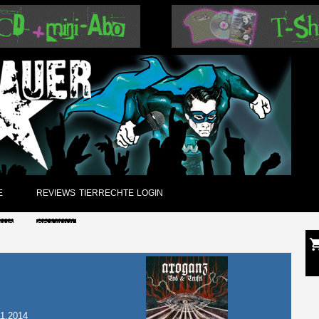
E
REVIEWS
TIERRECHTE
LOGIN
EWS
CD/VINYL
GUNGEN
DVD
CK
PAPIER
ARCHIV
11.2014