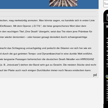
 stecken, mag merkwürdig anmuten. Man könnte sagen, es handele sich in erster Linie
Einflüssen. Mit dem Opener „I.D.T.N.“, der leise gesprochenes Wort über dem
n den wuchtigen Titel „One Death“ übergeht, setzt das Trio eben jene Prämisse für
mmer wieder demontiert – oder besser gesagt demoliert durch schwergewichtige
 kracht das Schlagzeug unnachgiebig und peitscht die Gitarren vor sich her wie ein
d durch die gut getimten Tempo- und Dynamikwechsel in eine dunkle Welt entführt,
e wie langsame Passagen beherrschen die deutschen Death Metaller von ARROGANZ
z. B. „Intoxicate“) stehen der Band sehr gut zu Gesicht. Die meisten Stücke sind recht
auf der Platte auch nach einigen Durchläufen immer noch Neues entdecken kann.
pd