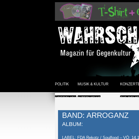
POLITIK
MUSIK & KULTUR
KONZERT
ÜBERBLICK
INTERVIEWS
GIG-REVI
REVIEWS DER WOCHE
ANKÜNDI
BAND: ARROGANZ
SONSTIGES
ÜBERBLI
ALBUM:
ÜBERBLICK
LABEL: FDA Rekotz / Soulfood – VÖ: 14.