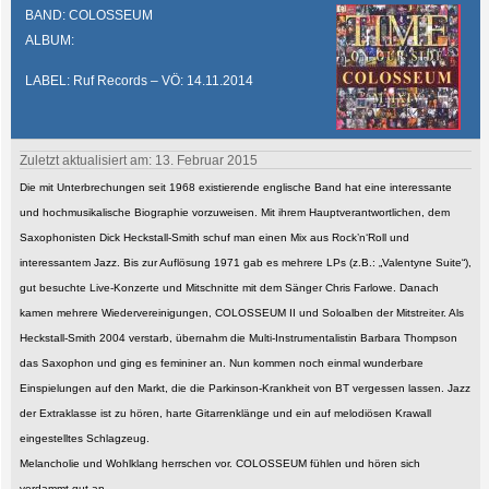
BAND: COLOSSEUM
ALBUM:
LABEL: Ruf Records – VÖ: 14.11.2014
Zuletzt aktualisiert am: 13. Februar 2015
Die mit Unterbrechungen seit 1968 existierende englische Band hat eine interessante
und hochmusikalische Biographie vorzuweisen. Mit ihrem Hauptverantwortlichen, dem
Saxophonisten Dick Heckstall-Smith schuf man einen Mix aus Rock’n‘Roll und
interessantem Jazz. Bis zur Auflösung 1971 gab es mehrere LPs (z.B.: „Valentyne Suite“),
gut besuchte Live-Konzerte und Mitschnitte mit dem Sänger Chris Farlowe. Danach
kamen mehrere Wiedervereinigungen, COLOSSEUM II und Soloalben der Mitstreiter. Als
Heckstall-Smith 2004 verstarb, übernahm die Multi-Instrumentalistin Barbara Thompson
das Saxophon und ging es femininer an. Nun kommen noch einmal wunderbare
Einspielungen auf den Markt, die die Parkinson-Krankheit von BT vergessen lassen. Jazz
der Extraklasse ist zu hören, harte Gitarrenklänge und ein auf melodiösen Krawall
eingestelltes Schlagzeug.
Melancholie und Wohlklang herrschen vor. COLOSSEUM fühlen und hören sich
verdammt gut an.