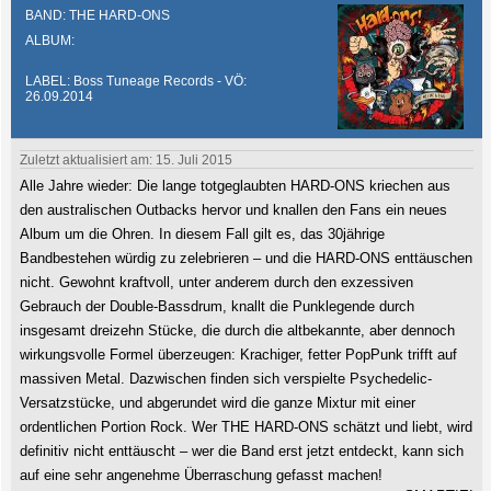
BAND: THE HARD-ONS
ALBUM:
LABEL: Boss Tuneage Records - VÖ:
26.09.2014
Zuletzt aktualisiert am: 15. Juli 2015
Alle Jahre wieder: Die lange totgeglaubten HARD-ONS kriechen aus
den australischen Outbacks hervor und knallen den Fans ein neues
Album um die Ohren. In diesem Fall gilt es, das 30jährige
Bandbestehen würdig zu zelebrieren – und die HARD-ONS enttäuschen
nicht. Gewohnt kraftvoll, unter anderem durch den exzessiven
Gebrauch der Double-Bassdrum, knallt die Punklegende durch
insgesamt dreizehn Stücke, die durch die altbekannte, aber dennoch
wirkungsvolle Formel überzeugen: Krachiger, fetter PopPunk trifft auf
massiven Metal. Dazwischen finden sich verspielte Psychedelic-
Versatzstücke, und abgerundet wird die ganze Mixtur mit einer
ordentlichen Portion Rock. Wer THE HARD-ONS schätzt und liebt, wird
definitiv nicht enttäuscht – wer die Band erst jetzt entdeckt, kann sich
auf eine sehr angenehme Überraschung gefasst machen!