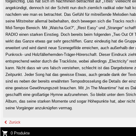
folgerichtig. Das hat sich im Nachhinein betrachtet auf „Titles“ vielleicht e
angekündigt, dennoch ist der Schritt nun doch ziemlich radikal oder halt k
nachdem wie man es betrachtet. Das Gefühl für mitreißende Melodien ha
seine Mitstreiter allemal beibehalten, doch bewegen sich die Tracks noch
Mid-Tempo Bereich. Mit „Watcha Got?“, „Rest Easy“ und „Stranger“ scha
RADIO einen starken Einstieg. Doch bereits beim folgenden „Two Out Of T
wirkt das Ganze etwas gar sehr geschliffen. Ganz eindeutig hat die Gruppe
erweitert und wird damit neue Szenegefilde erreichen, auch außerhalb der
Punkrock- und Holzfällerhemden-Träger-Hörerschaft. Dieser Eindruck zieh
entsprechend weiter durch die Trackliste, wobei allerdings „Electricity“ re
kann. Nicht dass wir uns falsch verstehen, schlecht ist das Dargebotene
Zeitpunkt. Jeder Song hat das gewisse Etwas, auch gerade dank der Text
sind es neben der bereits erwähnten Tempodrosselung die Details der einze
eine gewisse Gewöhnungszeit brauchen. Mit „In The Meantime“ hat es Dal
geschafft eine großartige Hymne aufzunehmen. So bleibt unter dem Strich
Album, das seine starken Momente und sogar Höhepunkte hat, aber nicht
seine Vorgänger anzuknüpfen vermag.
Zurück
0 Produkte