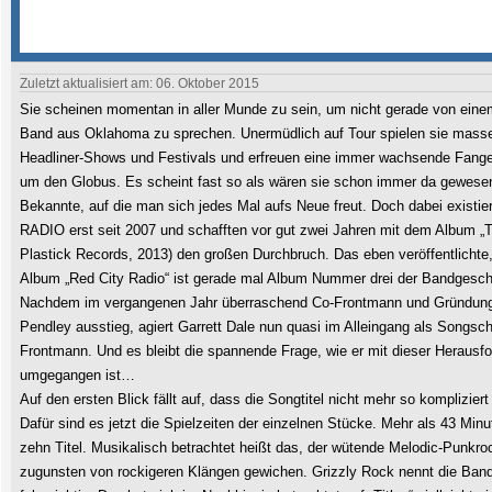
Zuletzt aktualisiert am: 06. Oktober 2015
Sie scheinen momentan in aller Munde zu sein, um nicht gerade von ein
Band aus Oklahoma zu sprechen. Unermüdlich auf Tour spielen sie mass
Headliner-Shows und Festivals und erfreuen eine immer wachsende Fang
um den Globus. Es scheint fast so als wären sie schon immer da gewesen
Bekannte, auf die man sich jedes Mal aufs Neue freut. Doch dabei exist
RADIO erst seit 2007 und schafften vor gut zwei Jahren mit dem Album „Ti
Plastick Records, 2013) den großen Durchbruch. Das eben veröffentlichte, 
Album „Red City Radio“ ist gerade mal Album Nummer drei der Bandgesch
Nachdem im vergangenen Jahr überraschend Co-Frontmann und Gründung
Pendley ausstieg, agiert Garrett Dale nun quasi im Alleingang als Songsch
Frontmann. Und es bleibt die spannende Frage, wie er mit dieser Herausf
umgegangen ist…
Auf den ersten Blick fällt auf, dass die Songtitel nicht mehr so kompliziert
Dafür sind es jetzt die Spielzeiten der einzelnen Stücke. Mehr als 43 Minu
zehn Titel. Musikalisch betrachtet heißt das, der wütende Melodic-Punkroc
zugunsten von rockigeren Klängen gewichen. Grizzly Rock nennt die Ban