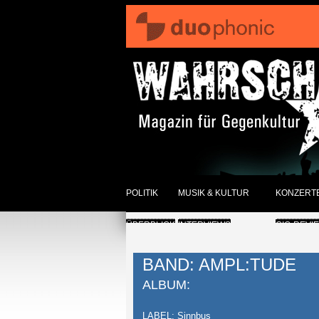
POLITIK
MUSIK & KULTUR
KONZERT
ÜBERBLICK
INTERVIEWS
GIG-REVI
REVIEWS DER WOCHE
ANKÜNDI
BAND: AMPL:TUDE
SONSTIGES
ÜBERBLI
ALBUM:
ÜBERBLICK
LABEL: Sinnbus