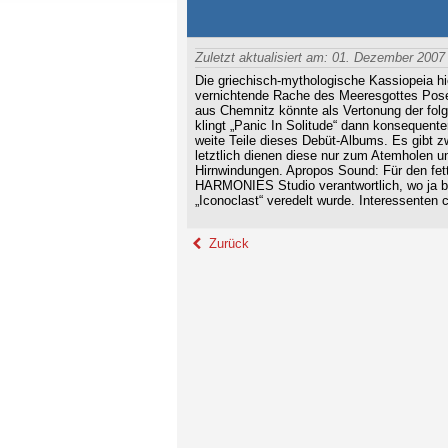
Zuletzt aktualisiert am: 01. Dezember 2007
Die griechisch-mythologische Kassiopeia hi
vernichtende Rache des Meeresgottes Pose
aus Chemnitz könnte als Vertonung der folg
klingt „Panic In Solitude“ dann konsequent
weite Teile dieses Debüt-Albums. Es gibt z
letztlich dienen diese nur zum Atemholen un
Hirnwindungen. Apropos Sound: Für den fet
HARMONIES Studio verantwortlich, wo ja
„Iconoclast“ veredelt wurde. Interessent
Zurück