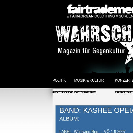
POLITIK
MUSIK & KULTUR
KONZERT
ÜBERBLICK
INTERVIEWS
GIG-REVI
REVIEWS DER WOCHE
ANKÜNDI
BAND: KASHEE OPEI
SONSTIGES
ÜBERBLI
ALBUM:
ÜBERBLICK
LABEL: Whirlwind Rec. – VÖ 1.9.2007