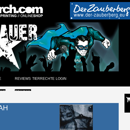
E
REVIEWS
TIERRECHTE
LOGIN
EWS
CD/VINYL
GUNGEN
DVD
AH
CK
PAPIER
ARCHIV