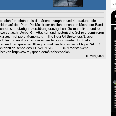
elt sich für schöner als die Meeresnymphen und rief dadurch die
idon auf den Plan. Die Musik der ähnlich benannten Metalcore-Band
enden sintflutartigen Zerstörung durchgehen. So martialisch und roh
erweise auch. Derbe Riff-Attacken und hysterische Schreie dominieren
war auch ruhigere Momente („In The Hour Of Brokeness“), aber
d gleich darauf pfeffert der wütende Sound wieder durch alle
ten und transparenten Klang ist mal wieder das berüchtigte RAPE OF
 bekanntlich schon das HEAVEN SHALL BURN Meisterwerk
en checken http:www.myspace.com/kasheeopeiah
d. von junzt