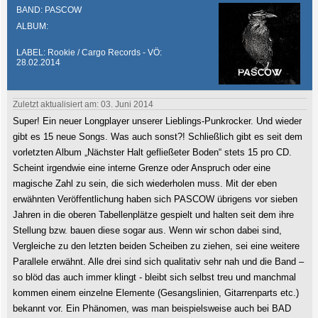
BAND: PASCOW
ALBUM:
LABEL: Rookie / Cargo Records - VÖ:
28.02.2014
Zuletzt aktualisiert am: 03. Juni 2014
Super! Ein neuer Longplayer unserer Lieblings-Punkrocker. Und wieder
gibt es 15 neue Songs. Was auch sonst?! Schließlich gibt es seit dem
vorletzten Album „Nächster Halt gefließeter Boden“ stets 15 pro CD.
Scheint irgendwie eine interne Grenze oder Anspruch oder eine
magische Zahl zu sein, die sich wiederholen muss. Mit der eben
erwähnten Veröffentlichung haben sich PASCOW übrigens vor sieben
Jahren in die oberen Tabellenplätze gespielt und halten seit dem ihre
Stellung bzw. bauen diese sogar aus. Wenn wir schon dabei sind,
Vergleiche zu den letzten beiden Scheiben zu ziehen, sei eine weitere
Parallele erwähnt. Alle drei sind sich qualitativ sehr nah und die Band –
so blöd das auch immer klingt - bleibt sich selbst treu und manchmal
kommen einem einzelne Elemente (Gesangslinien, Gitarrenparts etc.)
bekannt vor. Ein Phänomen, was man beispielsweise auch bei BAD