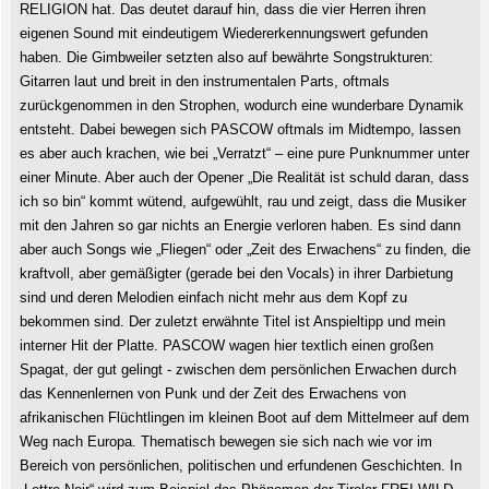
RELIGION hat. Das deutet darauf hin, dass die vier Herren ihren
eigenen Sound mit eindeutigem Wiedererkennungswert gefunden
haben. Die Gimbweiler setzten also auf bewährte Songstrukturen:
Gitarren laut und breit in den instrumentalen Parts, oftmals
zurückgenommen in den Strophen, wodurch eine wunderbare Dynamik
entsteht. Dabei bewegen sich PASCOW oftmals im Midtempo, lassen
es aber auch krachen, wie bei „Verratzt“ – eine pure Punknummer unter
einer Minute. Aber auch der Opener „Die Realität ist schuld daran, dass
ich so bin“ kommt wütend, aufgewühlt, rau und zeigt, dass die Musiker
mit den Jahren so gar nichts an Energie verloren haben. Es sind dann
aber auch Songs wie „Fliegen“ oder „Zeit des Erwachens“ zu finden, die
kraftvoll, aber gemäßigter (gerade bei den Vocals) in ihrer Darbietung
sind und deren Melodien einfach nicht mehr aus dem Kopf zu
bekommen sind. Der zuletzt erwähnte Titel ist Anspieltipp und mein
interner Hit der Platte. PASCOW wagen hier textlich einen großen
Spagat, der gut gelingt - zwischen dem persönlichen Erwachen durch
das Kennenlernen von Punk und der Zeit des Erwachens von
afrikanischen Flüchtlingen im kleinen Boot auf dem Mittelmeer auf dem
Weg nach Europa. Thematisch bewegen sie sich nach wie vor im
Bereich von persönlichen, politischen und erfundenen Geschichten. In