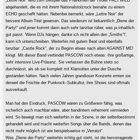
„Lettre Noir“ wird zum Beispiel das Phänomen der Tiroler FREI.WILD
abgehandelt, die es mit ihrem Nationalstolzrock beinahe zu einem
ECHO geschafft hätten. Nebenbei bemerkt, wäre „Lettre Noir“ der
bessere Album-Titel gewesen. Das wiederum ist bekanntlich „Diene der
Party!“ und jener kommt dann auch sehr tanzbar rüber, was ja inhaltlich
gut passt. 'Wenn DJs hängen, danke ich nicht allein den „Smiths“!',
kann ich unterschreiben. Weiterhin mit gutem Beat und ebenfalls
tanzbar: „Castle Rock“, der zu Beginn etwas nach alten AGAINST ME!
klingt. Mit dieser Band verbindet PASCOW noch etwas: ihre großartige,
sehr intensive Live-Präsenz. Sie verlassen die Bühne stets so
durchnässt, als ob sie komplett mit Klamotten unter der Dusche
gestanden hätten. Nach vielen Jahren grandioser Konzerte ernten sie
derweil die Früchte der Punkrock–Subkultur, ihre Shows sind oftmals
ausverkauft.
Man hat den Eindruck, PASCOW wären zu Größerem fähig, was
sicherlich auch machbar wäre, aber bandintern vehement vermieden
wird. So bewegt man sich weiterhin in der Szene, in der selbstbestimmt
gehandelt wird und macht weiterhin Songs über die Bands, denen das
nicht mehr möglich ist wie beispielsweise in „Verratzt“.
Was „Diene der Party“ weiterhin richtig gut steht, ist die hervorragende