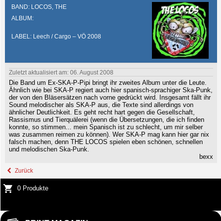
BAND: LOCOS, THE
ALBUM:
LABEL: Leech / Cargo – VÖ 2008
Zuletzt aktualisiert am: 06. August 2008
Die Band um Ex-SKA-P-Pipi bringt ihr zweites Album unter die Leute.
Ähnlich wie bei SKA-P regiert auch hier spanisch-sprachiger Ska-Punk,
der von den Bläsersätzen nach vorne gedrückt wird. Insgesamt fällt ihr
Sound melodischer als SKA-P aus, die Texte sind allerdings von
ähnlicher Deutlichkeit. Es geht recht hart gegen die Gesellschaft,
Rassismus und Tierquälerei (wenn die Übersetzungen, die ich finden
konnte, so stimmen... mein Spanisch ist zu schlecht, um mir selber
was zusammen reimen zu können). Wer SKA-P mag kann hier gar nix
falsch machen, denn THE LOCOS spielen eben schönen, schnellen
und melodischen Ska-Punk.
bexx
Zurück
0 Produkte