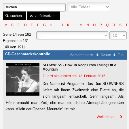
suchen...
zurücksetzen...
A
B
C
D
E
F
G
H
I
J
K
L
M
N
O
P
Q
R
S
T
Seite 14 von 192
Ergebnisse 131 -
140 von 1911
CD-Geschmackskontrolle
Sortieren nach:
Datum
Titel
SLOWNESS - How To Keep From Falling Off A
Mountain
Zuletzt aktualisiert am: 13. Februar 2015
Der Name ist Programm: Das Duo SLOWNESS
liefert mit ihrem Zweitwerk eine Platte ab, die
sich langsam entwickelt. Sehr langsam. Als
Hörer braucht man Zeit, ehe man die dichte Atmosphäre genießen
kann. Allein der Opener „Mountain“ ist mit …
Weiterlesen...