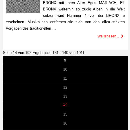
BRONX mit ihren Alter Egos MARIACHI EL
BRONX weiterhin so zügig Alben in die Welt
setzen wird Nummer 4 vor der BRONX 5
erscheinen. Musikalisch entfernen sie sich von den allzu strikten
Vorgaben des traditionellen …
Weiterlesen...
Seite 14 von 192 Ergebnisse 131 - 140 von 1911
9
10
11
12
13
14
15
16