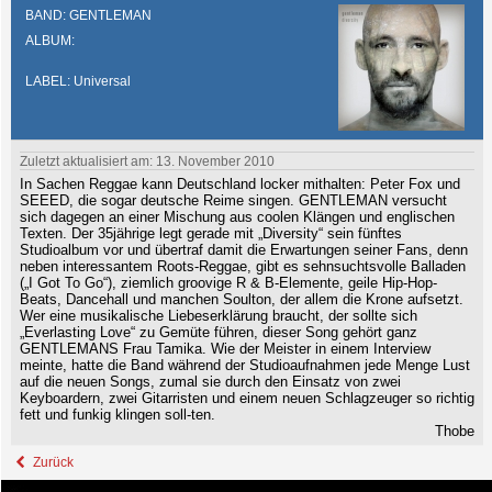
BAND: GENTLEMAN
ALBUM:
LABEL: Universal
Zuletzt aktualisiert am: 13. November 2010
In Sachen Reggae kann Deutschland locker mithalten: Peter Fox und
SEEED, die sogar deutsche Reime singen. GENTLEMAN versucht
sich dagegen an einer Mischung aus coolen Klängen und englischen
Texten. Der 35jährige legt gerade mit „Diversity“ sein fünftes
Studioalbum vor und übertraf damit die Erwartungen seiner Fans, denn
neben interessantem Roots-Reggae, gibt es sehnsuchtsvolle Balladen
(„I Got To Go“), ziemlich groovige R & B-Elemente, geile Hip-Hop-
Beats, Dancehall und manchen Soulton, der allem die Krone aufsetzt.
Wer eine musikalische Liebeserklärung braucht, der sollte sich
„Everlasting Love“ zu Gemüte führen, dieser Song gehört ganz
GENTLEMANS Frau Tamika. Wie der Meister in einem Interview
meinte, hatte die Band während der Studioaufnahmen jede Menge Lust
auf die neuen Songs, zumal sie durch den Einsatz von zwei
Keyboardern, zwei Gitarristen und einem neuen Schlagzeuger so richtig
fett und funkig klingen soll-ten.
Thobe
Zurück