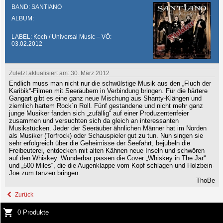
BAND: SANTIANO
ALBUM:
LABEL: Koch / Universal Music – VÖ:
03.02.2012
Zuletzt aktualisiert am: 30. März 2012
Endlich muss man nicht nur die schwülstige Musik aus den „Fluch der
Karibik“-Filmen mit Seeräubern in Verbindung bringen. Für die härtere
Gangart gibt es eine ganz neue Mischung aus Shanty-Klängen und
ziemlich hartem Rock`n Roll. Fünf gestandene und nicht mehr ganz
junge Musiker fanden sich „zufällig“ auf einer Produzentenfeier
zusammen und versuchten sich da gleich an interessanten
Musikstücken. Jeder der Seeräuber ähnlichen Männer hat im Norden
als Musiker (Torfrock) oder Schauspieler gut zu tun. Nun singen sie
sehr erfolgreich über die Geheimisse der Seefahrt, bejubeln die
Freibeuterei, entdecken mit alten Kähnen neue Inseln und schwören
auf den Whiskey. Wunderbar passen die Cover „Whiskey in The Jar“
und „500 Miles“, die die Augenklappe vom Kopf schlagen und Holzbein-
Joe zum tanzen bringen.
ThoBe
Zurück
0 Produkte