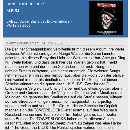
BAND: TOWERBLOCKS
ALBUM:
LABEL: Sunny Bastards / Brokensilence -
VÖ 12.03.2009
Zuletzt aktualisiert am: 24. Juni 2009
Die Berliner Streetpunkband veröffentlicht mit diesem Album ihre vierte
Scheibe. Wieder ist eine ganze Menge Wasser die Spree hinunter
gelaufen, bis dieses Baby das Licht der Welt erblickt hat. Aber gut Ding
will Weile haben, und dass sich hier das Warten gelohnt hat, merkt
man schon während der ersten Sekunden... der erste Song, eine
richtige Streetpunkhymne, knallt sehr ordentlich. Die weiteren Songs
nehmen zwar ein bisschen Tempo raus, aber die Roots von der Straße
sind weiterhin mehr als deutlich rauszuhören. Die Songs auf dieser
Scheibe erinnern an die guten alten UK SUBS. Zwar ist der Oi-
Einschlag im Vergleich zu Charly Harper und Co. etwas größer, aber im
Großen und Ganzen passt der Vergleich. Die druckvolle Musik und die
Melodien, die genauso ins Stadion wie auf die Straße passen, klingen
so, wie Streetpunk klingen muss: nicht aufgesetzt, nicht prollig,
sondern ehrlich und von der Straße. Mit dieser Scheibe im Gepäck
machen sich die TOWERBLOCKS jetzt erstmal auf den Weg nach
Russland, wo sie eine Tour spielen. Im Herbst geht es dann weiter -
durch Europa. Die TOWERBLOCKS haben es mit diesem Album
geschafft, allen Möchtegern-Streetpunkern zu zeigen was eine Harke
ist. “The Good, the Bad & The Punks“ spielen wahren, ehrlichen