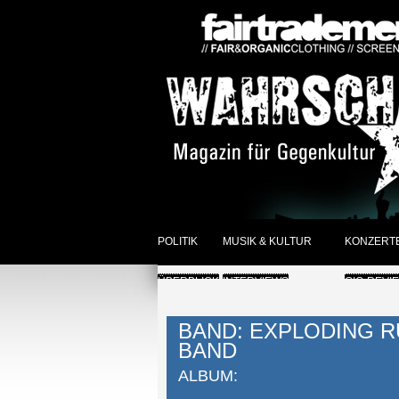
POLITIK
MUSIK & KULTUR
KONZERT
ÜBERBLICK
INTERVIEWS
GIG-REVI
REVIEWS DER WOCHE
ANKÜNDI
BAND: EXPLODING 
BAND
SONSTIGES
ÜBERBLI
ALBUM:
ÜBERBLICK