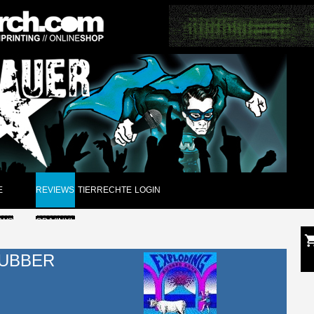
E
REVIEWS
TIERRECHTE
LOGIN
EWS
CD/VINYL
GUNGEN
DVD
RUBBER
CK
PAPIER
ARCHIV