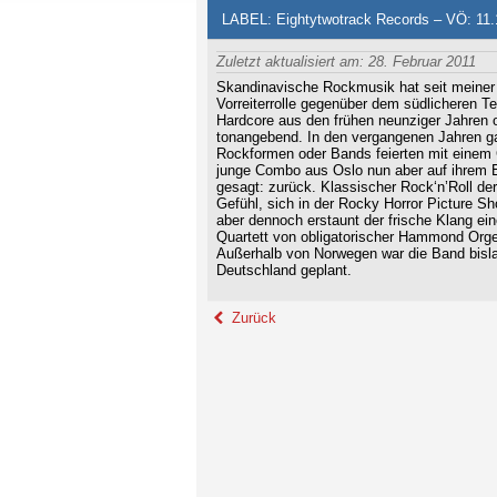
LABEL: Eightytwotrack Records – VÖ: 11.
Zuletzt aktualisiert am: 28. Februar 2011
Skandinavische Rockmusik hat seit meiner 
Vorreiterrolle gegenüber dem südlicheren 
Hardcore aus den frühen neunziger Jahren 
tonangebend. In den vergangenen Jahren g
Rockformen oder Bands feierten mit einem 
junge Combo aus Oslo nun aber auf ihrem Ers
gesagt: zurück. Klassischer Rock‘n’Roll de
Gefühl, sich in der Rocky Horror Picture Sh
aber dennoch erstaunt der frische Klang eine
Quartett von obligatorischer Hammond Org
Außerhalb von Norwegen war die Band bislang
Deutschland geplant.
Zurück