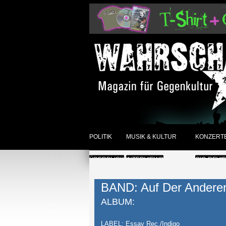
POLITIK
MUSIK & KULTUR
KONZERT
ÜBERBLICK
INTERVIEWS
GIG-REVI
REVIEWS DER WOCHE
ANKÜNDI
BAND: Auf Der Anderen
SONSTIGES
ÜBERBLI
ALBUM:
ÜBERBLICK
LABEL: Essay Rec./Indigo