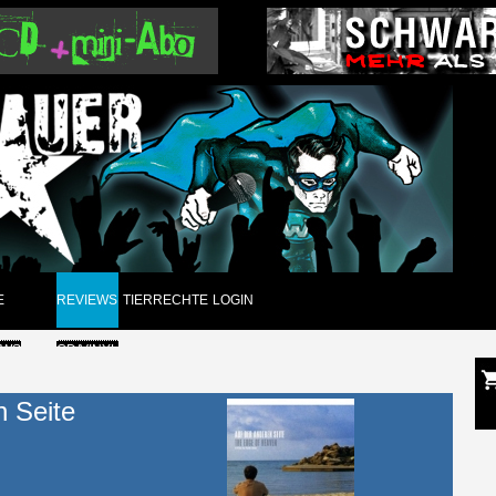
E
REVIEWS
TIERRECHTE
LOGIN
EWS
CD/VINYL
GUNGEN
DVD
 Seite
CK
PAPIER
ARCHIV