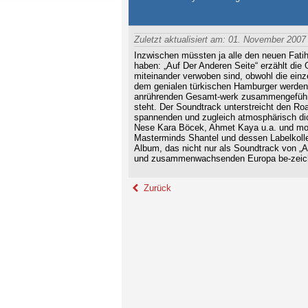
Zuletzt aktualisiert am: 01. November 2007
Inzwischen müssten ja alle den neuen Fatih-
haben: „Auf Der Anderen Seite“ erzählt die
miteinander verwoben sind, obwohl die einze
dem genialen türkischen Hamburger werden
anrührenden Gesamt-werk zusammengeführt, 
steht. Der Soundtrack unterstreicht den Roa
spannenden und zugleich atmosphärisch dic
Nese Kara Böcek, Ahmet Kaya u.a. und mo
Masterminds Shantel und dessen Labelkolleg
Album, das nicht nur als Soundtrack von „A
und zusammenwachsenden Europa be-zeichn
Zurück