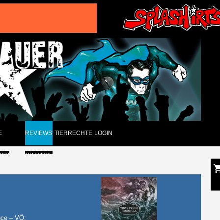
E
REVIEWS
TIERRECHTE
LOGIN
EWS
CD/VINYL
GUNGEN
DVD
CK
PAPIER
ARCHIV
nce – VÖ: