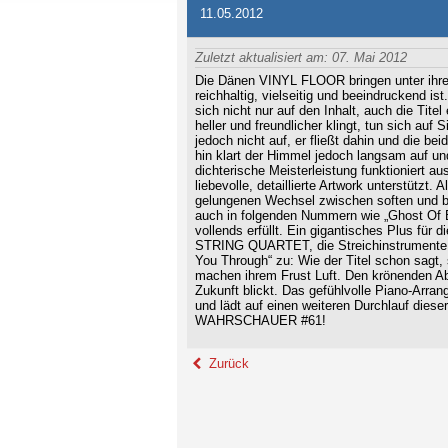
11.05.2012
Zuletzt aktualisiert am: 07. Mai 2012
Die Dänen VINYL FLOOR bringen unter ihre
reichhaltig, vielseitig und beeindruckend is
sich nicht nur auf den Inhalt, auch die Ti
heller und freundlicher klingt, tun sich auf 
jedoch nicht auf, er fließt dahin und die
hin klart der Himmel jedoch langsam auf u
dichterische Meisterleistung funktioniert 
liebevolle, detaillierte Artwork unterstützt
gelungenen Wechsel zwischen soften und br
auch in folgenden Nummern wie „Ghost Of E
vollends erfüllt. Ein gigantisches Plus für 
STRING QUARTET, die Streichinstrumente fü
You Through“ zu: Wie der Titel schon sag
machen ihrem Frust Luft. Den krönenden Abs
Zukunft blickt. Das gefühlvolle Piano-Arran
und lädt auf einen weiteren Durchlauf dies
WAHRSCHAUER #61!
Zurück