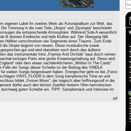
m eigenen Label ihr zweites Werk als Konzeptalbum zur Welt, das
t. Die Trennung in die zwei Teile „Utopia“ und „Dystopia“ beschränkt
tel erzeugen die entsprechende Atmosphäre: Während Side A wesentlich
Side B düstere Eindrücke und tiefe Kluften auf. Der Übergang fällt
 beiden Hälften verschmelzen wie Segmente eines Traums. Zum Ende
nd die Utopie beginnt von neuem. Diese musikalische sowie
ausgesprochen gut und wird obendrein noch durch das äußerst
. Allein das instrumentale Intro „Frames And Orchids“ baut durch seinen
achial-rockigen Parts eine große Erwartungshaltung auf. Diese wird
ngland“ oder dem etwas nachdenklicheren „Written In The Cards“
die Fülle der Songs dieser Scheibe ist der Beitrag des VINDLA
r sieben Songs beigesteuert haben. Energischer geht es bei „Force
t, schlagen VINYL FLOOR in dem Song kämpferische Töne an und
chluss bildet „Frozen Moon“, der tragisch aber hoffnungsvoll in die
gement dürfte auch den letzten Zweifler hinterm Ofen hervorlocken
er durchweg guten Scheibe ein. TIPP: Samplertrack und Interview im
pd