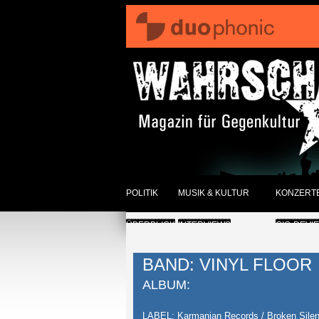
POLITIK
MUSIK & KULTUR
KONZERT
ÜBERBLICK
INTERVIEWS
GIG-REVI
REVIEWS DER WOCHE
ANKÜNDI
BAND: VINYL FLOOR
SONSTIGES
ÜBERBLI
ALBUM:
ÜBERBLICK
LABEL: Karmanian Records / Broken Sile