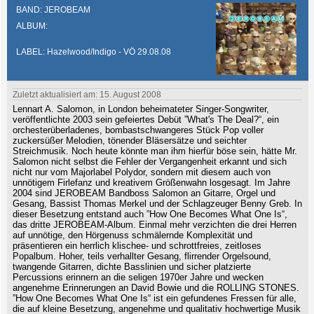
BAND: JEROBEAM
ALBUM:
LABEL: Hazelwood/Indigo - VÖ 29.08.08
Zuletzt aktualisiert am: 15. August 2008
Lennart A. Salomon, in London beheimateter Singer-Songwriter,
veröffentlichte 2003 sein gefeiertes Debüt ”What's The Deal?“, ein
orchesterüberladenes, bombastschwangeres Stück Pop voller
zuckersüßer Melodien, tönender Bläsersätze und seichter
Streichmusik. Noch heute könnte man ihm hierfür böse sein, hätte Mr.
Salomon nicht selbst die Fehler der Vergangenheit erkannt und sich
nicht nur vom Majorlabel Polydor, sondern mit diesem auch von
unnötigem Firlefanz und kreativem Größenwahn losgesagt. Im Jahre
2004 sind JEROBEAM Bandboss Salomon an Gitarre, Orgel und
Gesang, Bassist Thomas Merkel und der Schlagzeuger Benny Greb. In
dieser Besetzung entstand auch ”How One Becomes What One Is“,
das dritte JEROBEAM-Album. Einmal mehr verzichten die drei Herren
auf unnötige, den Hörgenuss schmälernde Komplexität und
präsentieren ein herrlich klischee- und schrottfreies, zeitloses
Popalbum. Hoher, teils verhallter Gesang, flirrender Orgelsound,
twangende Gitarren, dichte Basslinien und sicher platzierte
Percussions erinnern an die seligen 1970er Jahre und wecken
angenehme Erinnerungen an David Bowie und die ROLLING STONES.
”How One Becomes What One Is“ ist ein gefundenes Fressen für alle,
die auf kleine Besetzung, angenehme und qualitativ hochwertige Musik