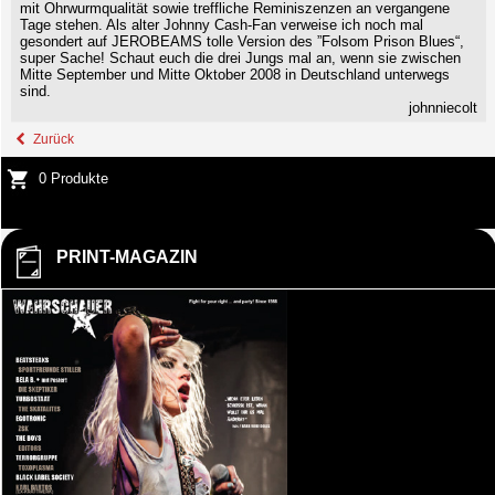
mit Ohrwurmqualität sowie treffliche Reminiszenzen an vergangene
Tage stehen. Als alter Johnny Cash-Fan verweise ich noch mal
gesondert auf JEROBEAMS tolle Version des ”Folsom Prison Blues“,
super Sache! Schaut euch die drei Jungs mal an, wenn sie zwischen
Mitte September und Mitte Oktober 2008 in Deutschland unterwegs
sind.
johnniecolt
Zurück
0 Produkte
PRINT-MAGAZIN