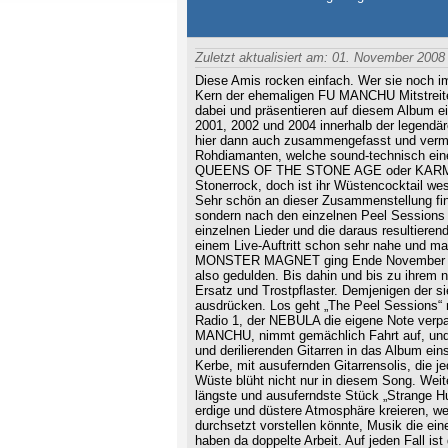
Zuletzt aktualisiert am: 01. November 2008
Diese Amis rocken einfach. Wer sie noch 
Kern der ehemaligen FU MANCHU Mitstreiter
dabei und präsentieren auf diesem Album ei
2001, 2002 und 2004 innerhalb der legendä
hier dann auch zusammengefasst und vermit
Rohdiamanten, welche sound-technisch ei
QUEENS OF THE STONE AGE oder KARMA TO
Stonerrock, doch ist ihr Wüstencocktail wes
Sehr schön an dieser Zusammenstellung find
sondern nach den einzelnen Peel Sessions 
einzelnen Lieder und die daraus resultiere
einem Live-Auftritt schon sehr nahe und m
MONSTER MAGNET ging Ende November 2008
also gedulden. Bis dahin und bis zu ihrem 
Ersatz und Trostpflaster. Demjenigen der 
ausdrücken. Los geht „The Peel Sessions“ m
Radio 1, der NEBULA die eigene Note verpas
MANCHU, nimmt gemächlich Fahrt auf, und i
und derilierenden Gitarren in das Album ei
Kerbe, mit ausufernden Gitarrensolis, die 
Wüste blüht nicht nur in diesem Song. Weite
längste und ausuferndste Stück „Strange H
erdige und düstere Atmosphäre kreieren, w
durchsetzt vorstellen könnte, Musik die ei
haben da doppelte Arbeit. Auf jeden Fall is