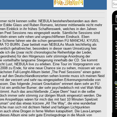
immer nicht kennen sollte: NEBULA bestehen/bestanden aus dem
 Eddie Glass und Ruben Romano, letzterer mittlerweile nicht mehr
nen Einblick in ihr frühes Schaffenswerk, welches in den Jahren
ren Peel Sessions neu eingespielt wurde. Sämtliche Sessions sind
teln einen sehr rohen und ungeschliffenen Eindruck. Eben
ne Schiene fahren wie die schon genannten FU MANCHU, KYUSS,
 BURN. Zwar betitelt man NEBULAs Musik leichtfertig als
entlich gehaltreicher, besonders in dieser rauen Umsetzung hier.
e ich die (zwar nicht chronologische Reihenfolge der Lieder,
geordnete) für den Hörgenuss sehr stimmige Anordnung der
nde vorteilhafte langsame Steigerung innerhalb der CD. Sie kommt
acht Lust, NEBULA live zu erleben. Eine Tour im Vorprogramm von
 zu Ende, für eine neue Chance sie zu sehen, müssen wir uns
nächsten Full-Lenght-Album bietet „The Peel Sessions“ einen guten
sie auf den Deutschlandkonzerten sehen konnte muss ich meinen Neid
it der verzerrt und sehr rau eingespielten Erkennungsmelodie von
sen. Das folgende „Instant Gravitation“ erinnert dann sehr an FU
st ein amtlicher Burner; der sehr psychedelisch mit viel Wah Wah
nstimmt. Auch das anschließende „Carpe Diem“ haut in die selbe
jedoch immer sehr stimmig zur übrigen Musik eingesetzt werden. Die
re Anspieltipps wären für mich das mit fast 10 Minuten Spielzeit
uman“ und das etwas kürzere „All The Way“, die eine wunderbar
elche man sich mit dichtem Nebel und farbigen Lichtpunkten
nen auch ohne Drogen in ferne Welten katapultiert. Die Lava-Lampen
t dieses Album eine sehr gute Einstiegsdroge in die Musik von