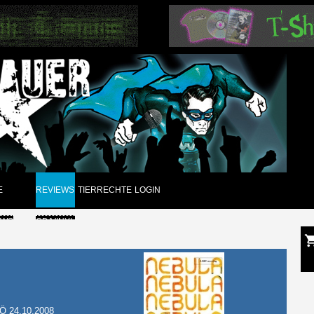
E
REVIEWS
TIERRECHTE
LOGIN
EWS
CD/VINYL
GUNGEN
DVD
CK
PAPIER
ARCHIV
Ö 24.10.2008