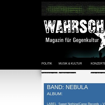
POLITIK
MUSIK & KULTUR
KONZERT
ÜBERBLICK
INTERVIEWS
GIG-REVI
REVIEWS DER WOCHE
ANKÜNDI
BAND: NEBULA
SONSTIGES
ÜBERBLI
ALBUM:
ÜBERBLICK
LABEL: Sweet Nothing/Cargo Records – V