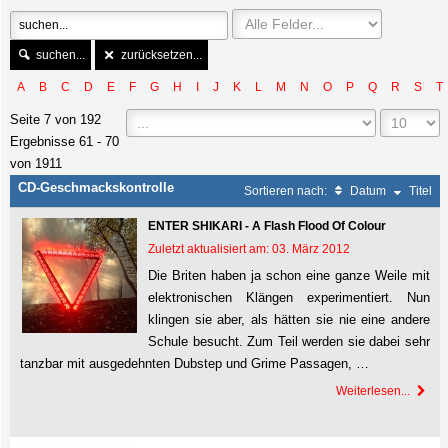
suchen...
zurücksetzen...
A
B
C
D
E
F
G
H
I
J
K
L
M
N
O
P
Q
R
S
T
Seite 7 von 192
Ergebnisse 61 - 70
von 1911
CD-Geschmackskontrolle
Sortieren nach:
Datum
Titel
ENTER SHIKARI - A Flash Flood Of Colour
Zuletzt aktualisiert am: 03. März 2012
Die Briten haben ja schon eine ganze Weile mit
elektronischen Klängen experimentiert. Nun
klingen sie aber, als hätten sie nie eine andere
Schule besucht. Zum Teil werden sie dabei sehr
tanzbar mit ausgedehnten Dubstep und Grime Passagen, …
Weiterlesen...