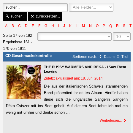
suchen...
zurücksetzen...
A
B
C
D
E
F
G
H
I
J
K
L
M
N
O
P
Q
R
S
T
Seite 17 von 192
Ergebnisse 161 -
170 von 1911
CD-Geschmackskontrolle
Sortieren nach:
Datum
Titel
THE PUSSY WARMERS AND RÉKA - I Saw Them
Leaving
Zuletzt aktualisiert am: 18. Juni 2014
Die aus der italienischen Schweiz stammenden
Band präsentiert ihr drittes Album. Hierfür haben
diese sich die ungarische Sängerin Sängerin
Réka Csiszer mit ins Boot geholt. Auf diesem Boot fahre ich mal ein
wenig mit umher und denke schon …
Weiterlesen...