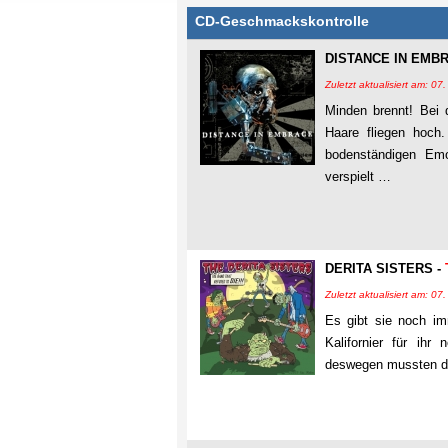
CD-Geschmackskontrolle
DISTANCE IN EMB
Zuletzt aktualisiert am: 0
Minden brennt! Bei
Haare fliegen hoc
bodenständigen Emo
verspielt …
DERITA SISTERS -
Zuletzt aktualisiert am: 0
Es gibt sie noch im
Kalifornier für ih
deswegen mussten die