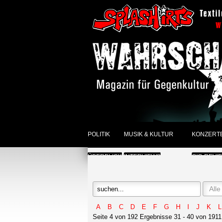
POLITIK
MUSIK & KULTUR
KONZERT
ÜBERBLICK
INTERVIEWS
GIG-REVI
REVIEWS DER WOCHE
ANKÜNDI
SONSTIGES
ÜBERBLI
A
B
C
D
E
F
G
H
I
J
K
L
ÜBERBLICK
Seite 4 von 192 Ergebnisse 31 - 40 von 1911