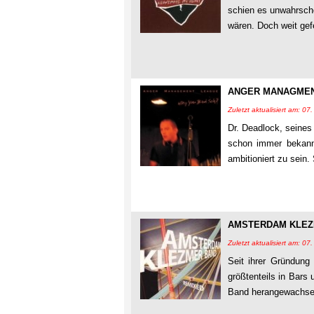
schien es unwahrsche
wären. Doch weit gefe
ANGER MANAGMEN
Zuletzt aktualisiert am: 0
Dr. Deadlock, seines
schon immer bekannt
ambitioniert zu sei
AMSTERDAM KLEZ
Zuletzt aktualisiert am: 0
Seit ihrer Gründu
größtenteils in Bars
Band herangewachsen,