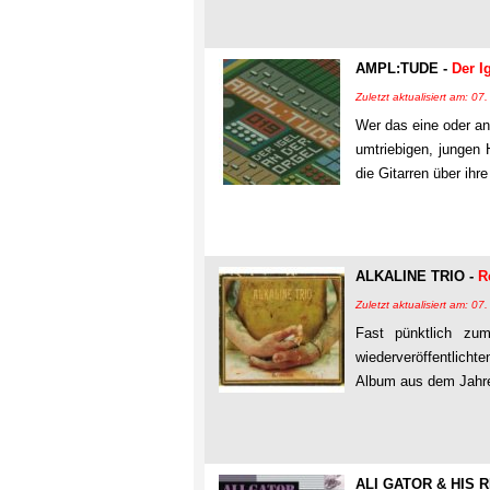
AMPL:TUDE -
Der I
Zuletzt aktualisiert am: 0
Wer das eine oder an
umtriebigen, jungen H
die Gitarren über ih
ALKALINE TRIO -
R
Zuletzt aktualisiert am: 0
Fast pünktlich zu
wiederveröffentlicht
Album aus dem Jahre 
ALI GATOR & HIS 