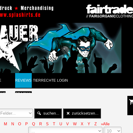
E
REVIEWS
TIERRECHTE
LOGIN
EWS
CD/VINYL
GUNGEN
DVD
suchen...
zurücksetzen...
CK
PAPIER
M
N
O
P
Q
R
S
T
U
V
W
X
Y
Z
»Alle
ARCHIV