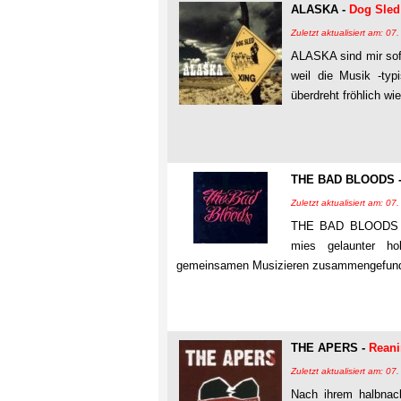
ALASKA -
Dog Sled
Zuletzt aktualisiert am: 0
ALASKA sind mir sofo
weil die Musik -ty
überdreht fröhlich w
THE BAD BLOODS 
Zuletzt aktualisiert am: 0
THE BAD BLOODS sin
mies gelaunter h
gemeinsamen Musizieren zusammengefunden
THE APERS -
Reani
Zuletzt aktualisiert am: 0
Nach ihrem halbnack