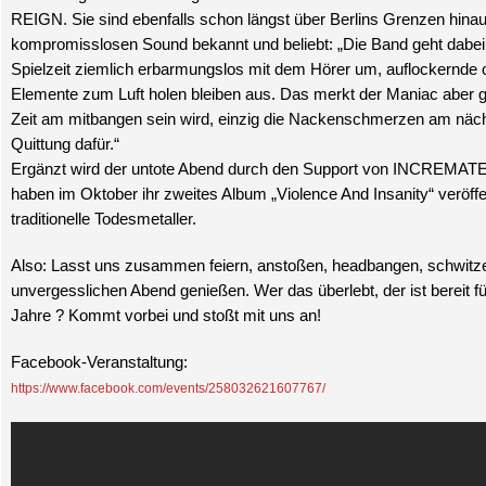
REIGN. Sie sind ebenfalls schon längst über Berlins Grenzen hinaus
kompromisslosen Sound bekannt und beliebt: „Die Band geht dabei 
Spielzeit ziemlich erbarmungslos mit dem Hörer um, auflockernde 
Elemente zum Luft holen bleiben aus. Das merkt der Maniac aber ga
Zeit am mitbangen sein wird, einzig die Nackenschmerzen am näc
Quittung dafür.“
Ergänzt wird der untote Abend durch den Support von INCREMATE
haben im Oktober ihr zweites Album „Violence And Insanity“ veröffen
traditionelle Todesmetaller.
Also: Lasst uns zusammen feiern, anstoßen, headbangen, schwitz
unvergesslichen Abend genießen. Wer das überlebt, der ist bereit fü
Jahre ? Kommt vorbei und stoßt mit uns an!
Facebook-Veranstaltung:
https://www.facebook.com/events/258032621607767/