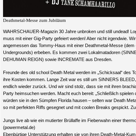
Deathmetal-Messe zum Jubiläum
WAHRSCHAUER-Magazin 30 Jahre unbroken und still undead! Log
muss mit einer Gig-Party gefeiert werden! Aber nicht irgendwie. W
angemessen das Tommy-Haus mit einer Deathmetal-Messe (dem e
Undergrounds) erbeben. Es kommen zwei Lokalmatadoren (SIN
DEHUMAN REIGN) sowie INCREMATE aus Dresden.
Freunde des old school Death Metal werden im „Schicksaal“ des 
ihre Kosten kommen. Lange Zeit war es still um SINNERS BLEED, 
endlich wieder zurück. Und wir sind stolz, dass sie mit ihren brach
Party heimsuchen werden. Macht euch bereit: „Schließlich spielen d
würden sie in den Sümpfen Florida hausen – selten war Death Met
so mit perfekten Riffs gesegnet und mit coolen Breaks gespickt. 
Jungs live ab wie ein mutierter Brüllaffe im Fieberwahn einer ther
(powermetal.de)
Ebenbürtige Unterstützung erhalten sie von ihren Death-Metal-