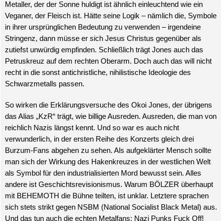
Metaller, der der Sonne huldigt ist ähnlich einleuchtend wie ein
Veganer, der Fleisch ist. Hätte seine Logik – nämlich die, Symbole
in ihrer ursprünglichen Bedeutung zu verwenden – irgendeine
Stringenz, dann müsse er sich Jesus Christus gegenüber als
zutiefst unwürdig empfinden. Schließlich trägt Jones auch das
Petruskreuz auf dem rechten Oberarm. Doch auch das will nicht
recht in die sonst antichristliche, nihilistische Ideologie des
Schwarzmetalls passen.
So wirken die Erklärungsversuche des Okoi Jones, der übrigens
das Alias „KzR“ trägt, wie billige Ausreden. Ausreden, die man von
reichlich Nazis längst kennt. Und so war es auch nicht
verwunderlich, in der ersten Reihe des Konzerts gleich drei
Burzum-Fans abgehen zu sehen. Als aufgeklärter Mensch sollte
man sich der Wirkung des Hakenkreuzes in der westlichen Welt
als Symbol für den industrialisierten Mord bewusst sein. Alles
andere ist Geschichtsrevisionismus. Warum BÖLZER überhaupt
mit BEHEMOTH die Bühne teilten, ist unklar. Letztere sprachen
sich stets strikt gegen NSBM (National Socialist Black Metal) aus.
Und das tun auch die echten Metalfans: Nazi Punks Fuck Off!