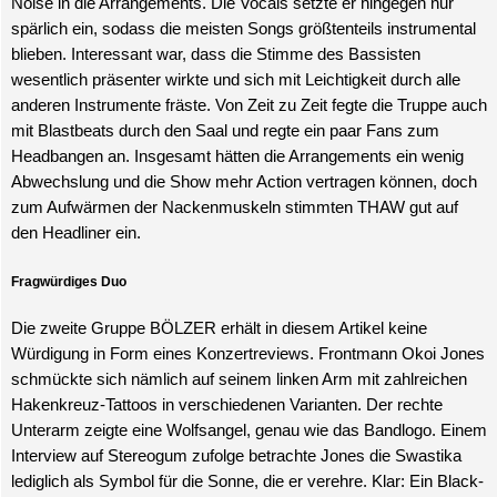
Noise in die Arrangements. Die Vocals setzte er hingegen nur
spärlich ein, sodass die meisten Songs größtenteils instrumental
blieben. Interessant war, dass die Stimme des Bassisten
wesentlich präsenter wirkte und sich mit Leichtigkeit durch alle
anderen Instrumente fräste. Von Zeit zu Zeit fegte die Truppe auch
mit Blastbeats durch den Saal und regte ein paar Fans zum
Headbangen an. Insgesamt hätten die Arrangements ein wenig
Abwechslung und die Show mehr Action vertragen können, doch
zum Aufwärmen der Nackenmuskeln stimmten THAW gut auf
den Headliner ein.
Fragwürdiges Duo
Die zweite Gruppe BÖLZER erhält in diesem Artikel keine
Würdigung in Form eines Konzertreviews. Frontmann Okoi Jones
schmückte sich nämlich auf seinem linken Arm mit zahlreichen
Hakenkreuz-Tattoos in verschiedenen Varianten. Der rechte
Unterarm zeigte eine Wolfsangel, genau wie das Bandlogo. Einem
Interview auf Stereogum zufolge betrachte Jones die Swastika
lediglich als Symbol für die Sonne, die er verehre. Klar: Ein Black-