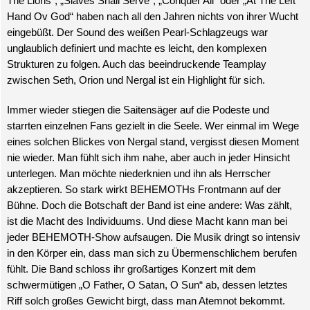
The Lions“, „Slaves Shall Serve“, „Conquer All“ oder „At The Left
Hand Ov God“ haben nach all den Jahren nichts von ihrer Wucht
eingebüßt. Der Sound des weißen Pearl-Schlagzeugs war
unglaublich definiert und machte es leicht, den komplexen
Strukturen zu folgen. Auch das beeindruckende Teamplay
zwischen Seth, Orion und Nergal ist ein Highlight für sich.
Immer wieder stiegen die Saitensäger auf die Podeste und
starrten einzelnen Fans gezielt in die Seele. Wer einmal im Wege
eines solchen Blickes von Nergal stand, vergisst diesen Moment
nie wieder. Man fühlt sich ihm nahe, aber auch in jeder Hinsicht
unterlegen. Man möchte niederknien und ihn als Herrscher
akzeptieren. So stark wirkt BEHEMOTHs Frontmann auf der
Bühne. Doch die Botschaft der Band ist eine andere: Was zählt,
ist die Macht des Individuums. Und diese Macht kann man bei
jeder BEHEMOTH-Show aufsaugen. Die Musik dringt so intensiv
in den Körper ein, dass man sich zu Übermenschlichem berufen
fühlt. Die Band schloss ihr großartiges Konzert mit dem
schwermütigen „O Father, O Satan, O Sun“ ab, dessen letztes
Riff solch großes Gewicht birgt, dass man Atemnot bekommt.