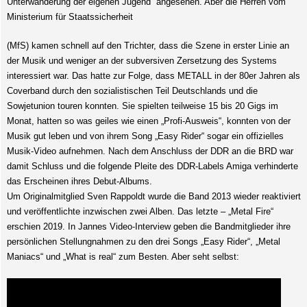
Unterwanderung der eigenen Jugend“ angesehen. Aber die Herren vom
Ministerium für Staatssicherheit
(MfS) kamen schnell auf den Trichter, dass die Szene in erster Linie an
der Musik und weniger an der subversiven Zersetzung des Systems
interessiert war. Das hatte zur Folge, dass METALL in der 80er Jahren als
Coverband durch den sozialistischen Teil Deutschlands und die
Sowjetunion touren konnten. Sie spielten teilweise 15 bis 20 Gigs im
Monat, hatten so was geiles wie einen „Profi-Ausweis“, konnten von der
Musik gut leben und von ihrem Song „Easy Rider“ sogar ein offizielles
Musik-Video aufnehmen. Nach dem Anschluss der DDR an die BRD war
damit Schluss und die folgende Pleite des DDR-Labels Amiga verhinderte
das Erscheinen ihres Debut-Albums.
Um Originalmitglied Sven Rappoldt wurde die Band 2013 wieder reaktiviert
und veröffentlichte inzwischen zwei Alben. Das letzte – „Metal Fire“
erschien 2019. In Jannes Video-Interview geben die Bandmitglieder ihre
persönlichen Stellungnahmen zu den drei Songs „Easy Rider“, „Metal
Maniacs“ und „What is real“ zum Besten. Aber seht selbst: