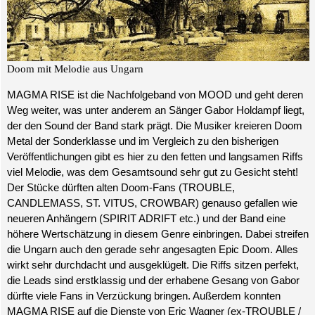
Doom mit Melodie aus Ungarn
MAGMA RISE ist die Nachfolgeband von MOOD und geht deren
Weg weiter, was unter anderem an Sänger Gabor Holdampf liegt,
der den Sound der Band stark prägt. Die Musiker kreieren Doom
Metal der Sonderklasse und im Vergleich zu den bisherigen
Veröffentlichungen gibt es hier zu den fetten und langsamen Riffs
viel Melodie, was dem Gesamtsound sehr gut zu Gesicht steht!
Der Stücke dürften alten Doom-Fans (TROUBLE,
CANDLEMASS, ST. VITUS, CROWBAR) genauso gefallen wie
neueren Anhängern (SPIRIT ADRIFT etc.) und der Band eine
höhere Wertschätzung in diesem Genre einbringen. Dabei streifen
die Ungarn auch den gerade sehr angesagten Epic Doom.
Alles
wirkt sehr durchdacht und ausgeklügelt. Die Riffs sitzen perfekt,
die Leads sind erstklassig und der erhabene Gesang von Gabor
dürfte viele Fans in Verzückung bringen. Außerdem konnten
MAGMA RISE auf die Dienste von Eric Wagner (ex-TROUBLE /