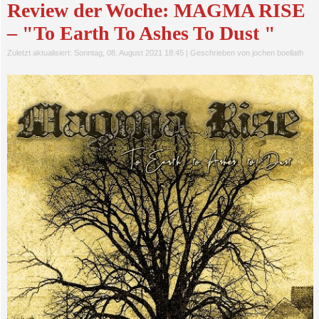
Review der Woche: MAGMA RISE
– "To Earth To Ashes To Dust "
Zuletzt aktualisiert: Sonntag, 08. August 2021 18:45
|
Geschrieben von jochen boellath