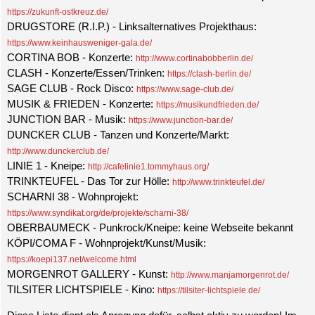
https://zukunft-ostkreuz.de/
DRUGSTORE (R.I.P.) - Linksalternatives Projekthaus:
https://www.keinhausweniger-gala.de/
CORTINA BOB - Konzerte:
http://www.cortinabobberlin.de/
CLASH - Konzerte/Essen/Trinken:
https://clash-berlin.de/
SAGE CLUB - Rock Disco:
https://www.sage-club.de/
MUSIK & FRIEDEN - Konzerte:
https://musikundfrieden.de/
JUNCTION BAR - Musik:
https://www.junction-bar.de/
DUNCKER CLUB - Tanzen und Konzerte/Markt:
http://www.dunckerclub.de/
LINIE 1 - Kneipe:
http://cafelinie1.tommyhaus.org/
TRINKTEUFEL - Das Tor zur Hölle:
http://www.trinkteufel.de/
SCHARNI 38 - Wohnprojekt:
https://www.syndikat.org/de/projekte/scharni-38/
OBERBAUMECK - Punkrock/Kneipe: keine Webseite bekannt
KÖPI/COMA F - Wohnprojekt/Kunst/Musik:
https://koepi137.net/welcome.html
MORGENROT GALLERY - Kunst:
http://www.manjamorgenrot.de/
TILSITER LICHTSPIELE - Kino:
https://tilsiter-lichtspiele.de/