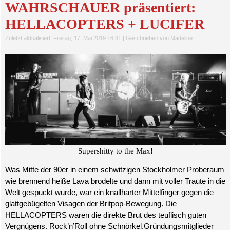
WAHRSCHAUER präsentiert:
HELLACOPTERS + LUCIFER
Zuletzt aktualisiert: Freitag, 17. Mai 2019 16:31
|
Geschrieben von Madeline
Supershitty to the Max!
Was Mitte der 90er in einem schwitzigen Stockholmer Proberaum
wie brennend heiße Lava brodelte und dann mit voller Traute in die
Welt gespuckt wurde, war ein knallharter Mittelfinger gegen die
glattgebügelten Visagen der Britpop-Bewegung. Die
HELLACOPTERS waren die direkte Brut des teuflisch guten
Vergnügens. Rock’n’Roll ohne Schnörkel.Gründungsmitglieder