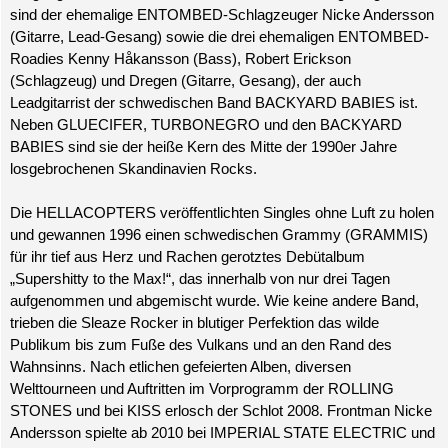
sind der ehemalige ENTOMBED-Schlagzeuger Nicke Andersson
(Gitarre,
Lead-Gesang) sowie die drei ehemaligen ENTOMBED-
Roadies Kenny Håkansson (Bass), Robert Erickson
(Schlagzeug) und Dregen (Gitarre, Gesang), der auch
Leadgitarrist der schwedischen Band BACKYARD BABIES ist.
Neben GLUECIFER, TURBONEGRO und den BACKYARD
BABIES sind sie der heiße Kern des Mitte der 1990er Jahre
losgebrochenen Skandinavien Rocks.
Die HELLACOPTERS veröffentlichten Singles ohne Luft zu holen
und gewannen 1996 einen schwedischen Grammy (GRAMMIS)
für ihr tief aus Herz und Rachen gerotztes Debütalbum
„Supershitty to the Max!“, das innerhalb von nur drei Tagen
aufgenommen und abgemischt wurde. Wie keine andere Band,
trieben die Sleaze Rocker in blutiger Perfektion das wilde
Publikum bis zum Fuße des Vulkans und an den Rand des
Wahnsinns. Nach etlichen gefeierten Alben, diversen
Welttourneen und Auftritten im Vorprogramm der ROLLING
STONES und bei KISS erlosch der Schlot 2008. Frontman Nicke
Andersson spielte ab 2010 bei IMPERIAL STATE ELECTRIC und