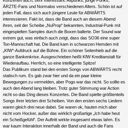
Konzerten auch, sehr interessant: Altpunks, junge Punks,
ÄRZTE-Fans und Normalos verschiedenen Alters. Schön ist auf
jeden Fall, dass sich auch jüngere Leute für ABWÄRTS
interessieren. Fakt ist, dass die Band auch an diesem Abend
ihren, seit der Scheibe „NuProp“ bekannten, Industrial-Punk mit
eingespielten Samples durch die Boxen ballerte. Der Sound war
extrem gut, was einfach auch zeigt, dass das SO36 eine super
Ton-Mannschaft hat. Die Band kam in schwarzen Hemden mit
„KfW“-Aufdruck auf die Bühne. Ein schöner Seitenhieb auf die
ganze Bankenkrise. Ausgeschrieben heißt KfW Kreditanstalt für
Wiederaufbau. Herrlich, so eine intelligente Spitze!
Das Publikum stand bei den ersten Songs von ABWÄRTS recht
statisch rum. Es gab zwar hier und da ein paar kleine
Bewegungen zu vermelden, aber Pogo war das nicht. So sollte es
auch den Abend lang bleiben. Trotz guter Stimmung war Action
nicht so das Ding dieses Konzertes. Die Band spielte größtenteils
Songs ihrer letzten drei Scheiben. Von den ersten sechs Liedern
waren gleich drei neue dabei. Sie waren ok, hauten mich aber
nicht vom Hocker, außer das wirklich großartige „Ich habe heut
ein Scheißgefühl“. Der Auftritt wirkte insgesamt etwas lahm. Es
war kaum Interaktion innerhalb der Band und auch die Fans