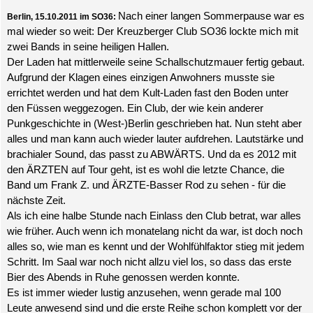
Nach einer langen Sommerpause war es
Berlin, 15.10.2011 im SO36:
mal wieder so weit: Der Kreuzberger Club SO36 lockte mich mit
zwei Bands in seine heiligen Hallen.
Der Laden hat mittlerweile seine Schallschutzmauer fertig gebaut.
Aufgrund der Klagen eines einzigen Anwohners musste sie
errichtet werden und hat dem Kult-Laden fast den Boden unter
den Füssen weggezogen. Ein Club, der wie kein anderer
Punkgeschichte in (West-)Berlin geschrieben hat. Nun steht aber
alles und man kann auch wieder lauter aufdrehen. Lautstärke und
brachialer Sound, das passt zu ABWÄRTS. Und da es 2012 mit
den ÄRZTEN auf Tour geht, ist es wohl die letzte Chance, die
Band um Frank Z. und ÄRZTE-Basser Rod zu sehen - für die
nächste Zeit.
Als ich eine halbe Stunde nach Einlass den Club betrat, war alles
wie früher. Auch wenn ich monatelang nicht da war, ist doch noch
alles so, wie man es kennt und der Wohlfühlfaktor stieg mit jedem
Schritt. Im Saal war noch nicht allzu viel los, so dass das erste
Bier des Abends in Ruhe genossen werden konnte.
Es ist immer wieder lustig anzusehen, wenn gerade mal 100
Leute anwesend sind und die erste Reihe schon komplett vor der