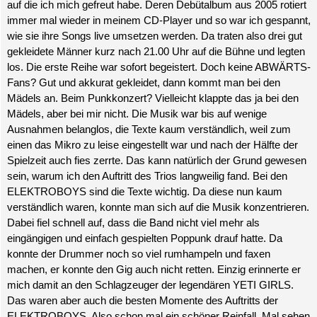
auf die ich mich gefreut habe. Deren Debütalbum aus 2005 rotiert
immer mal wieder in meinem CD-Player und so war ich gespannt,
wie sie ihre Songs live umsetzen werden. Da traten also drei gut
gekleidete Männer kurz nach 21.00 Uhr auf die Bühne und legten
los. Die erste Reihe war sofort begeistert. Doch keine ABWÄRTS-
Fans? Gut und akkurat gekleidet, dann kommt man bei den
Mädels an. Beim Punkkonzert? Vielleicht klappte das ja bei den
Mädels, aber bei mir nicht. Die Musik war bis auf wenige
Ausnahmen belanglos, die Texte kaum verständlich, weil zum
einen das Mikro zu leise eingestellt war und nach der Hälfte der
Spielzeit auch fies zerrte. Das kann natürlich der Grund gewesen
sein, warum ich den Auftritt des Trios langweilig fand. Bei den
ELEKTROBOYS sind die Texte wichtig. Da diese nun kaum
verständlich waren, konnte man sich auf die Musik konzentrieren.
Dabei fiel schnell auf, dass die Band nicht viel mehr als
eingängigen und einfach gespielten Poppunk drauf hatte. Da
konnte der Drummer noch so viel rumhampeln und faxen
machen, er konnte den Gig auch nicht retten. Einzig erinnerte er
mich damit an den Schlagzeuger der legendären YETI GIRLS.
Das waren aber auch die besten Momente des Auftritts der
ELEKTROBOYS. Also schon mal ein schöner Reinfall. Mal sehen