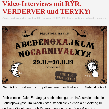
Video-Interviews mit RÝR,
VERDERVER und TERYKY:
Zuletzt aktualisiert: Samstag, 01. Februar 2020 22:28
|
Geschrieben von bigat & claudi k.
Nox A Carnival im Tommy-Haus wird zur Kulisse für Video-Hattrick
Frohes neues Jahr! Es fängt ja auch schon gut an: In Australien tobt die
Feuerapokalypse, im Nahen Osten stehen die Zeichen auf Golfkrieg III
und wir präsentieren Euch für zwischendurch das Video-Massaker