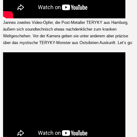
Jannes zweites Video-Opfer, die Post-Metaller TERYKY aus Hamburg,
äußern sich soundtechnisch etwas nachdenklicher zum kranken
Weltgeschehen. Vor der Kamera geben sie unter anderem aber präzise
über das mystische TERYKY-Monster aus Ostsibirien Auskunft. Let’s go: