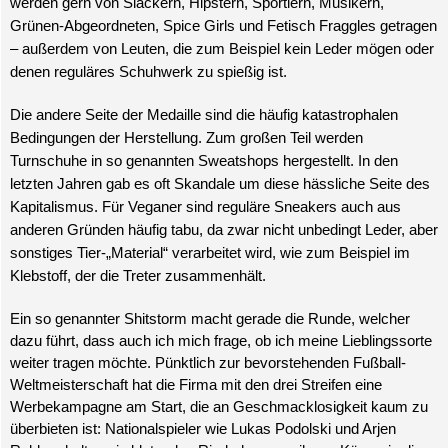
werden gern von Slackern, Hipstern, Sportlern, Musikern,
Grünen-Abgeordneten, Spice Girls und Fetisch Fraggles getragen
– außerdem von Leuten, die zum Beispiel kein Leder mögen oder
denen reguläres Schuhwerk zu spießig ist.
Die andere Seite der Medaille sind die häufig katastrophalen
Bedingungen der Herstellung. Zum großen Teil werden
Turnschuhe in so genannten Sweatshops hergestellt. In den
letzten Jahren gab es oft Skandale um diese hässliche Seite des
Kapitalismus. Für Veganer sind reguläre Sneakers auch aus
anderen Gründen häufig tabu, da zwar nicht unbedingt Leder, aber
sonstiges Tier-„Material“ verarbeitet wird, wie zum Beispiel im
Klebstoff, der die Treter zusammenhält.
E
in so genannter Shitstorm macht gerade die Runde, welcher
dazu führt, dass auch ich mich frage, ob ich meine Lieblingssorte
weiter tragen möchte. Pünktlich zur bevorstehenden Fußball-
Weltmeisterschaft hat die Firma mit den drei Streifen eine
Werbekampagne am Start, die an Geschmacklosigkeit kaum zu
überbieten ist: Nationalspieler wie Lukas Podolski und Arjen