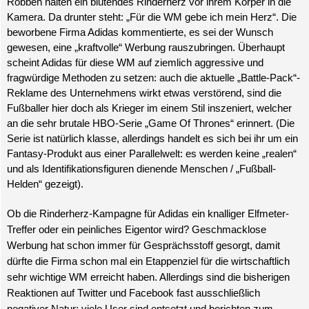
Robben halten ein blutendes Rinderherz vor ihrem Körper in die
Kamera. Da drunter steht: „Für die WM gebe ich mein Herz“. Die
beworbene Firma Adidas kommentierte, es sei der Wunsch
gewesen, eine „kraftvolle“ Werbung rauszubringen. Überhaupt
scheint Adidas für diese WM auf ziemlich aggressive und
fragwürdige Methoden zu setzen: auch die aktuelle „Battle-Pack“-
Reklame des Unternehmens wirkt etwas verstörend, sind die
Fußballer hier doch als Krieger im einem Stil inszeniert, welcher
an die sehr brutale HBO-Serie „Game Of Thrones“ erinnert. (Die
Serie ist natürlich klasse, allerdings handelt es sich bei ihr um ein
Fantasy-Produkt aus einer Parallelwelt: es werden keine „realen“
und als Identifikationsfiguren dienende Menschen / „Fußball-
Helden“ gezeigt).
Ob die Rinderherz-Kampagne für Adidas ein knalliger Elfmeter-
Treffer oder ein peinliches Eigentor wird? Geschmacklose
Werbung hat schon immer für Gesprächsstoff gesorgt, damit
dürfte die Firma schon mal ein Etappenziel für die wirtschaftlich
sehr wichtige WM erreicht haben. Allerdings sind die bisherigen
Reaktionen auf Twitter und Facebook fast ausschließlich
negativer Natur: viele User sind entsetzt und berichten zum