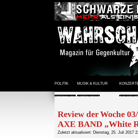
POLITIK
MUSIK & KULTUR
KONZERT
ÜBERBLICK
INTERVIEWS
GIG-REVI
REVIEWS DER WOCHE
ANKÜNDI
Review der Woche 0
AXE BAND „White R
SONSTIGES
ÜBERBLI
Zuletzt aktualisiert: Dienstag, 25. Juli 2017 
ÜBERBLICK