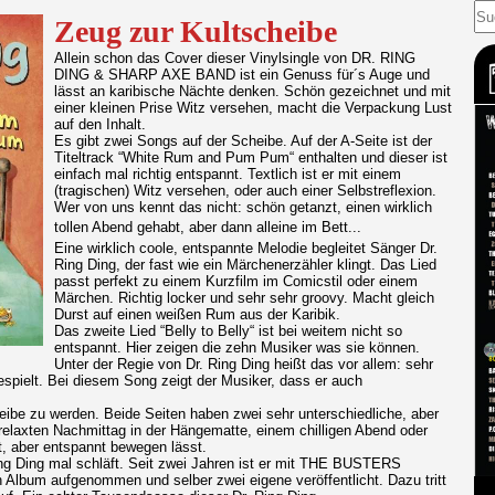
Zeug zur Kultscheibe
Allein schon das Cover dieser Vinylsingle von DR. RING
DING & SHARP AXE BAND ist ein Genuss für´s Auge und
lässt an karibische Nächte denken. Schön gezeichnet und mit
einer kleinen Prise Witz versehen, macht die Verpackung Lust
auf den Inhalt.
Es gibt zwei Songs auf der Scheibe. Auf der A-Seite ist der
Titeltrack “White Rum and Pum Pum“ enthalten und dieser ist
einfach mal richtig entspannt. Textlich ist er mit einem
(tragischen) Witz versehen, oder auch einer Selbstreflexion.
Wer von uns kennt das nicht: schön getanzt, einen wirklich
tollen Abend gehabt, aber dann alleine im Bett...
Eine wirklich coole, entspannte Melodie begleitet Sänger Dr.
Ring Ding, der fast wie ein Märchenerzähler klingt. Das Lied
passt perfekt zu einem Kurzfilm im Comicstil oder einem
Märchen. Richtig locker und sehr sehr groovy. Macht gleich
Durst auf einen weißen Rum aus der Karibik.
Das zweite Lied “Belly to Belly“ ist bei weitem nicht so
entspannt. Hier zeigen die zehn Musiker was sie können.
Unter der Regie von Dr. Ring Ding heißt das vor allem: sehr
espielt. Bei diesem Song zeigt der Musiker, dass er auch
eibe zu werden. Beide Seiten haben zwei sehr unterschiedliche, aber
elaxten Nachmittag in der Hängematte, einem chilligen Abend oder
t, aber entspannt bewegen lässt.
ng Ding mal schläft. Seit zwei Jahren ist er mit THE BUSTERS
in Album aufgenommen und selber zwei eigene veröffentlicht. Dazu tritt