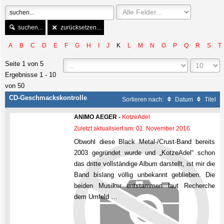
suchen...
zurücksetzen...
A
B
C
D
E
F
G
H
I
J
K
L
M
N
O
P
Q
R
S
T
Seite 1 von 5
Ergebnisse 1 - 10
von 50
CD-Geschmackskontrolle
Sortieren nach:
Datum
Titel
ANIMO AEGER -
KotzeAdel
Zuletzt aktualisiert am: 01. November 2016
Obwohl diese Black Metal-/Crust-Band bereits
2003 gegründet wurde und „KotzeAdel“ schon
das dritte vollständige Album darstellt, ist mir die
Band bislang völlig unbekannt geblieben. Die
beiden Musiker entstammen laut Recherche
dem Umfeld …