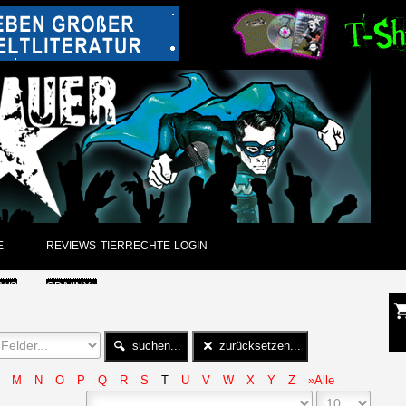
E
REVIEWS
TIERRECHTE
LOGIN
EWS
CD/VINYL
GUNGEN
DVD
suchen...
zurücksetzen...
CK
PAPIER
M
N
O
P
Q
R
S
T
U
V
W
X
Y
Z
»Alle
ARCHIV