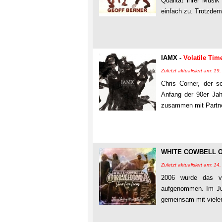
Qualität ihrer Musik
einfach zu. Trotzde
IAMX -
Volatile Tim
Zuletzt aktualisiert am: 19
Chris Corner, der s
Anfang der 90er Ja
zusammen mit Partne
WHITE COWBELL 
Zuletzt aktualisiert am: 1
2006 wurde das vo
aufgenommen. Im Jul
gemeinsam mit vielen