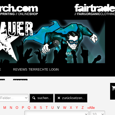
E
REVIEWS
TIERRECHTE
LOGIN
EWS
CD/VINYL
GUNGEN
DVD
suchen...
zurücksetzen...
CK
PAPIER
M
N
O
P
Q
R
S
T
U
V
W
X
Y
Z
»Alle
ARCHIV