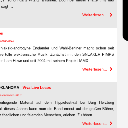
 „is´ schon ganz witzig“ anführen. Doch bei dieser Platte trifft das
m sagt …
Weiterlesen...
es
. März 2011
chlaksig-androgyne Engländer und Wahl-Berliner macht schon seit
hre tolle elektronische Musik. Zunächst mit den SNEAKER PIMPS
r Liam Howe und seit 2004 mit seinem Projekt IAMX. …
Weiterlesen...
OKLAHOMA -
Viva Live Locos
4. Dezember 2010
rliegende Material auf dem Hippiefestival bei Burg Herzberg
i dieses Jahres kann man die Band erneut auf der großen Bühne,
 friedlichen und feiernden Menschen, erleben. Zu hören …
Weiterlesen...