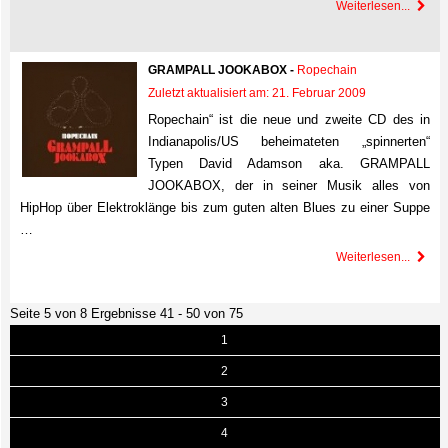
Weiterlesen...
GRAMPALL JOOKABOX -
Ropechain
Zuletzt aktualisiert am: 21. Februar 2009
Ropechain“ ist die neue und zweite CD des in
Indianapolis/US beheimateten „spinnerten“
Typen David Adamson aka. GRAMPALL
JOOKABOX, der in seiner Musik alles von
HipHop über Elektroklänge bis zum guten alten Blues zu einer Suppe
…
Weiterlesen...
Seite 5 von 8 Ergebnisse 41 - 50 von 75
1
2
3
4