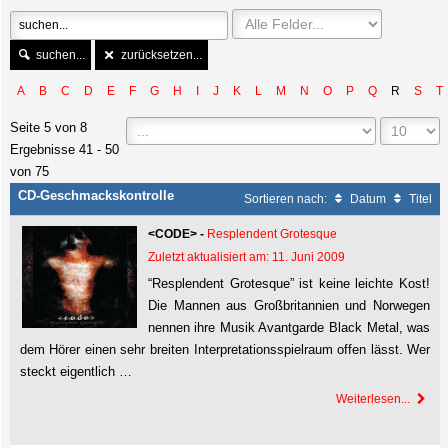
suchen...
zurücksetzen...
A
B
C
D
E
F
G
H
I
J
K
L
M
N
O
P
Q
R
S
T
Seite 5 von 8
Ergebnisse 41 - 50
von 75
CD-Geschmackskontrolle
Sortieren nach:
Datum
Titel
<CODE> -
Resplendent Grotesque
Zuletzt aktualisiert am: 11. Juni 2009
“Resplendent Grotesque” ist keine leichte Kost!
Die Mannen aus Großbritannien und Norwegen
nennen ihre Musik Avantgarde Black Metal, was
dem Hörer einen sehr breiten Interpretationsspielraum offen lässt. Wer
steckt eigentlich …
Weiterlesen...