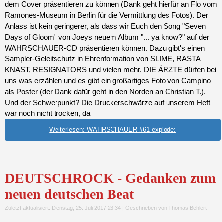
dem Cover präsentieren zu können (Dank geht hierfür an Flo vom
Ramones-Museum in Berlin für die Vermittlung des Fotos). Der
Anlass ist kein geringerer, als dass wir Euch den Song "Seven
Days of Gloom" von Joeys neuem Album "... ya know?" auf der
WAHRSCHAUER-CD präsentieren können. Dazu gibt's einen
Sampler-Geleitschutz in Ehrenformation von SLIME, RASTA
KNAST, RESIGNATORS und vielen mehr. DIE ÄRZTE dürfen bei
uns was erzählen und es gibt ein großartiges Foto von Campino
als Poster (der Dank dafür geht in den Norden an Christian T.).
Und der Schwerpunkt? Die Druckerschwärze auf unserem Heft
war noch nicht trocken, da
Weiterlesen: WAHRSCHAUER #61 explode:
DEUTSCHROCK - Gedanken zum
neuen deutschen Beat
Zuletzt aktualisiert: Dienstag, 25. Juli 2017 23:34
|
Geschrieben von Thomas Behlert