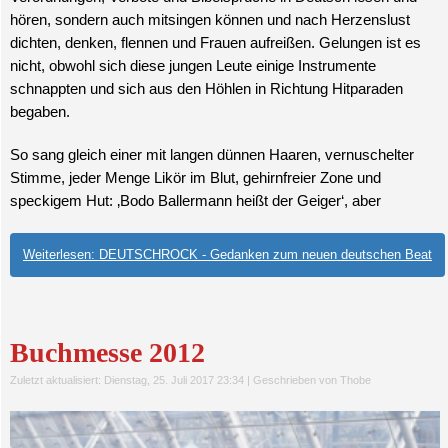
hören, sondern auch mitsingen können und nach Herzenslust
dichten, denken, flennen und Frauen aufreißen. Gelungen ist es
nicht, obwohl sich diese jungen Leute einige Instrumente
schnappten und sich aus den Höhlen in Richtung Hitparaden
begaben.
So sang gleich einer mit langen dünnen Haaren, vernuschelter
Stimme, jeder Menge Likör im Blut, gehirnfreier Zone und
speckigem Hut: ‚Bodo Ballermann heißt der Geiger‘, aber
Weiterlesen: DEUTSCHROCK - Gedanken zum neuen deutschen Beat
Buchmesse 2012
Zuletzt aktualisiert: Dienstag, 25. Juli 2017 23:34
|
Geschrieben von Thobe