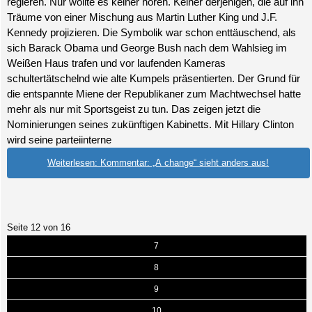
regieren. Nur wollte es keiner hören. Keiner derjenigen, die auf ihn
Träume von einer Mischung aus Martin Luther King und J.F.
Kennedy projizieren. Die Symbolik war schon enttäuschend, als
sich Barack Obama und George Bush nach dem Wahlsieg im
Weißen Haus trafen und vor laufenden Kameras
schultertätschelnd wie alte Kumpels präsentierten. Der Grund für
die entspannte Miene der Republikaner zum Machtwechsel hatte
mehr als nur mit Sportsgeist zu tun. Das zeigen jetzt die
Nominierungen seines zukünftigen Kabinetts. Mit Hillary Clinton
wird seine parteiinterne
Weiterlesen: Kommentar: „A change“ sieht anders aus!
Seite 12 von 16
7
8
9
10