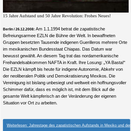
15 Jahre Aufstand und 50 Jahre Revolution: Frohes Neues!
Am 1.1.1994 betrat die zapatistische
Berlin / 26.12.2008:
Befreiungsarmee EZLN die Bühne der Welt. In bewaffneten
Gruppen besetzten Tausende indigenen Guerilleros mehrere Orte
im mexikanischen Bundesstaat Chiapas. Das Datum war
bewusst gewählt. An diesem Tag trat das nordamerikanische
Freihandelsabkommen NAFTA in Kraft. Ihre Losung: „YA Basta!“
Die EZLN kämpft bis heute für indigene Autonomie, Abkehr von
der neoliberalen Politik und Demokratisierung Mexikos. Die
Vereinigung ist bislang unbesiegt und weltweit ein hoffnungsvoller
Schimmer dafür, dass es möglich ist, mit dem Blick auf die
gesamte Welt kämpferisch an der Veränderung der eigenen
Situation vor Ort zu arbeiten.
Weiterlesen: Jahrestage des zapatistischen Aufstands in Mexiko und der.