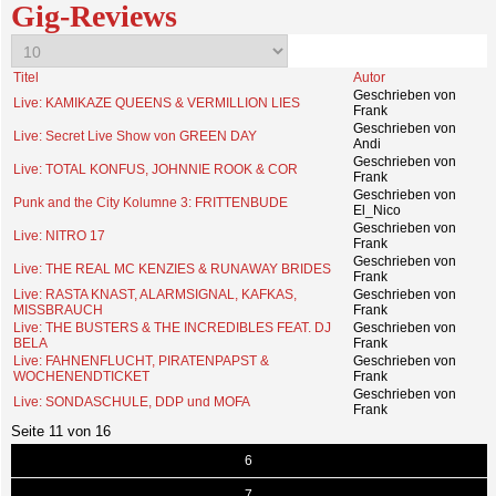
Gig-Reviews
Titel
Autor
Geschrieben von
Live: KAMIKAZE QUEENS & VERMILLION LIES
Frank
Geschrieben von
Live: Secret Live Show von GREEN DAY
Andi
Geschrieben von
Live: TOTAL KONFUS, JOHNNIE ROOK & COR
Frank
Geschrieben von
Punk and the City Kolumne 3: FRITTENBUDE
El_Nico
Geschrieben von
Live: NITRO 17
Frank
Geschrieben von
Live: THE REAL MC KENZIES & RUNAWAY BRIDES
Frank
Live: RASTA KNAST, ALARMSIGNAL, KAFKAS,
Geschrieben von
MISSBRAUCH
Frank
Live: THE BUSTERS & THE INCREDIBLES FEAT. DJ
Geschrieben von
BELA
Frank
Live: FAHNENFLUCHT, PIRATENPAPST &
Geschrieben von
WOCHENENDTICKET
Frank
Geschrieben von
Live: SONDASCHULE, DDP und MOFA
Frank
Seite 11 von 16
6
7