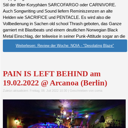
Stil der 80er-Koryphäen SARCOFARGO oder CARNIVORE.
Auch Songwriting und Sound liefern Reminiszenzen an alte
Helden wie SACRIFICE und PENTACLE. Es wird also die
Vollbedienung in Sachen old school Thrash geboten, das Ganze
garniert mit Blastbeats und einem deutlichen Norwegian Black
Metal Einschlag, der teilweise in seiner Punk-Attitude sogar an die
Weiterlesen: Review der Woche: NOIA - "Desolating Blaze"
PAIN IS LEFT BEHIND am
19.02.2022 @ Arcanoa (Berlin)
Zuletzt aktualisiert: Freitag, 08. Juli 2022 10:30
|
Geschrieben von coma