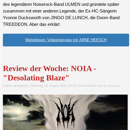
des legendären Noiserock-Band ULMEN und gründete später
zusammen mit einer anderen Legende, der Ex-HC-Sängerin
Yvonne Ducksworth von JINGO DE LUNCH, die Doom-Band
TREEDEON. Aber das erklärt
Weiterlesen: Videointerview mit ARNE HEESCH
Review der Woche: NOIA -
"Desolating Blaze"
Zuletzt aktualisiert: Dienstag, 30. August 2022 23:26
|
Geschrieben von d. von junzt