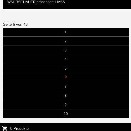
WAHRSCHAUER präsentiert: HASS
Seite 6 von 43
1
2
3
4
5
6
7
8
9
10
0 Produkte